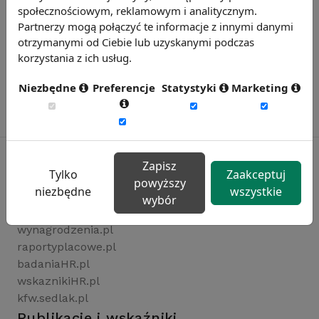
społecznościowym, reklamowym i analitycznym.
Partnerzy mogą połączyć te informacje z innymi danymi
otrzymanymi od Ciebie lub uzyskanymi podczas
korzystania z ich usług.
Niezbędne
Preferencje
Statystyki
Marketing
Zapisz
Tylko
Zaakceptuj
powyższy
niezbędne
wszystkie
Rynekpracy.pl
wybór
sedlak.pl
wynagrodzenia.pl
raportyplacowe.pl
badaniaHR.pl
wskaznikiHR.pl
kfw.sedlak.pl
Publikacje i wskaźniki