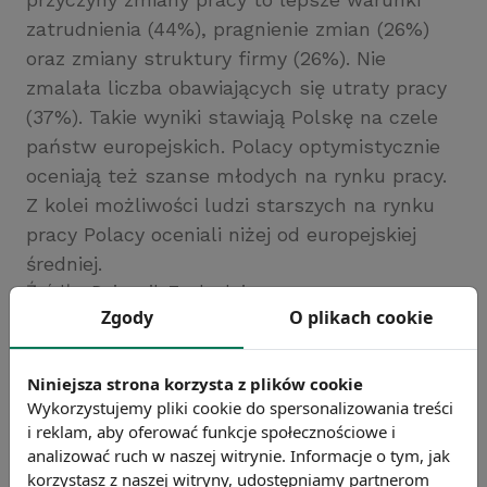
zatrudnienia (44%), pragnienie zmian (26%)
oraz zmiany struktury firmy (26%). Nie
zmalała liczba obawiających się utraty pracy
(37%). Takie wyniki stawiają Polskę na czele
państw europejskich. Polacy optymistycznie
oceniają też szanse młodych na rynku pracy.
Z kolei możliwości ludzi starszych na rynku
pracy Polacy oceniali niżej od europejskiej
średniej.
Źródło: Dziennik Zachodni
Zgody
O plikach cookie
Chcesz wiedzieć więcej?
Zobacz więcej wiadomości
Niniejsza strona korzysta z plików cookie
Wykorzystujemy pliki cookie do spersonalizowania treści
i reklam, aby oferować funkcje społecznościowe i
analizować ruch w naszej witrynie. Informacje o tym, jak
korzystasz z naszej witryny, udostępniamy partnerom