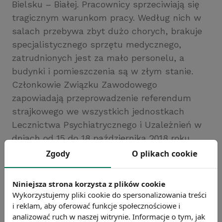
Bielsku – Białej. Pracownicy sprzeciwiają się
tragicznym warunkom pracy. Według nich w
salach przebywa zbyt dużo chorych, brakuje
specjalistycznego sprzętu medycznego,
zatrudnionych jest za mało personelu, a
budynki i pomieszczenia są w złym stanie.
Członkowie Związku Zawodowego
zapowiadają przeprowadzenie referendum
strajkowego we wszystkich jednostkach
Lecznictwa Psychiatrycznego i Uzależnień w
dniach od 15 do 18 października 2018 roku.
Źródło: https://www.radio.katowice.pl/
Zgody
O plikach cookie
Chcesz wiedzieć więcej?
Zobacz więcej wiadomości
Niniejsza strona korzysta z plików cookie
Wykorzystujemy pliki cookie do spersonalizowania treści
i reklam, aby oferować funkcje społecznościowe i
analizować ruch w naszej witrynie. Informacje o tym, jak