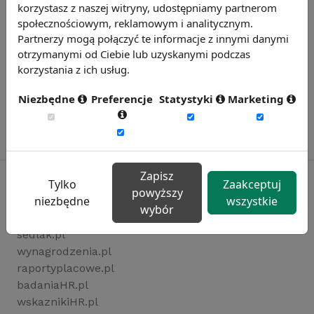
korzystasz z naszej witryny, udostępniamy partnerom
społecznościowym, reklamowym i analitycznym.
Partnerzy mogą połączyć te informacje z innymi danymi
otrzymanymi od Ciebie lub uzyskanymi podczas
korzystania z ich usług.
Niezbędne
Preferencje
Statystyki
Marketing
Zapisz
Tylko
Zaakceptuj
powyższy
niezbędne
wszystkie
wybór
Rynekpracy.pl
sedlak.pl
wynagrodzenia.pl
raportyplacowe.pl
badaniaHR.pl
wskaznikiHR.pl