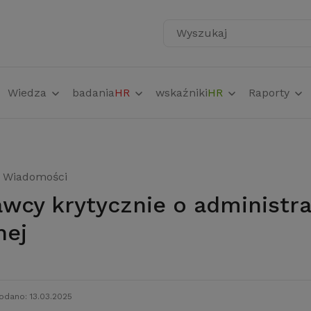
Wyszukaj
Wiedza
badania
HR
wskaźniki
HR
Raporty
Wiadomości
nej
odano: 13.03.2025