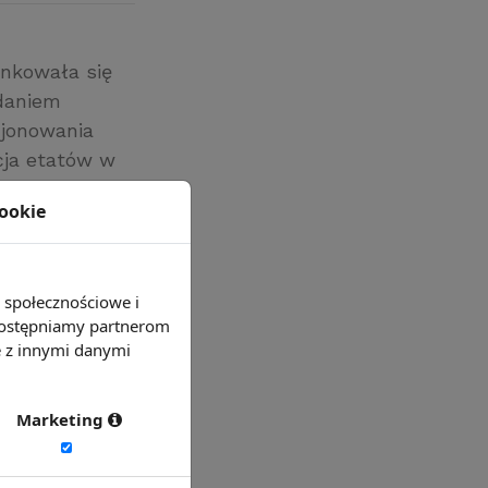
nkowała się
Zdaniem
cjonowania
cja etatów w
sc pracy. To
cookie
tach 2000-
e społecznościowe i
 udostępniamy partnerom
e z innymi danymi
Marketing