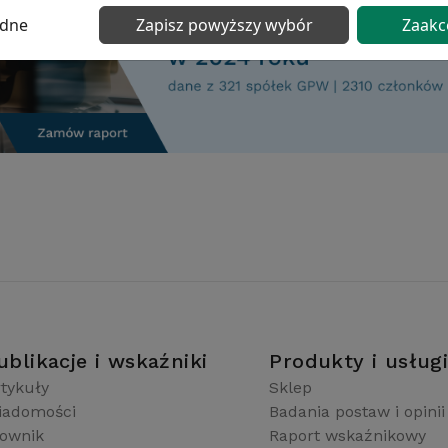
ędne
Zapisz powyższy wybór
Zaakc
ublikacje i wskaźniki
Produkty i usług
tykuły
Sklep
iadomości
Badania postaw i opinii
łownik
Raport wskaźnikowy