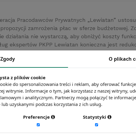
eracja Pracodawców Prywatnych „Lewiatan” ustosu
propozycji zamrożenia płac w sferze budżetowej. 
kie działania nie wystarczą, aby obniżyć koszty funk
ug ekspertów PKPP Lewiatan konieczna jest reduk
ynie w 2009 roku przybyło tam około 40 tysięcy miej
Zgody
O plikach 
yrostu zatrudnienia w administracji publicznej w la
ewiatan
ysta z plików cookie
ookie do spersonalizowania treści i reklam, aby oferować funkcj
ć więcej?
Zobacz więcej wiadomości
ej witrynie. Informacje o tym, jak korzystasz z naszej witryny,
lamowym i analitycznym. Partnerzy mogą połączyć te informacj
lub uzyskanymi podczas korzystania z ich usług.
Preferencje
Statystyki