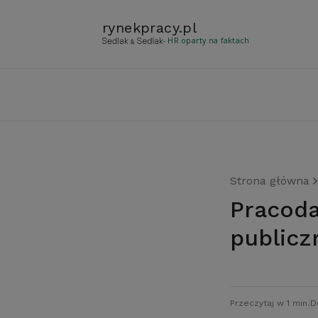
rynekpracy
.
pl
- HR oparty na faktach
Strona główna
Pracodawcy krytycznie o administracji
publicz
Przeczytaj w 1 min.
D