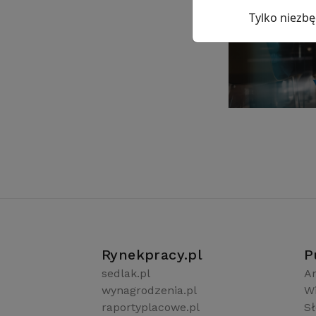
Tylko niezb
Rynekpracy.pl
P
sedlak.pl
Ar
wynagrodzenia.pl
W
raportyplacowe.pl
S