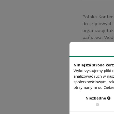
Polska Konfed
do rządowych 
organizacji ta
państwa. Wedł
urzędach. Jed
1/3 całego prz
2009.
Źródło: PKPP L
Niniejsza strona korz
Wykorzystujemy pliki c
Chcesz wiedzie
analizować ruch w nasz
społecznościowym, rek
otrzymanymi od Ciebie 
Niezbędne