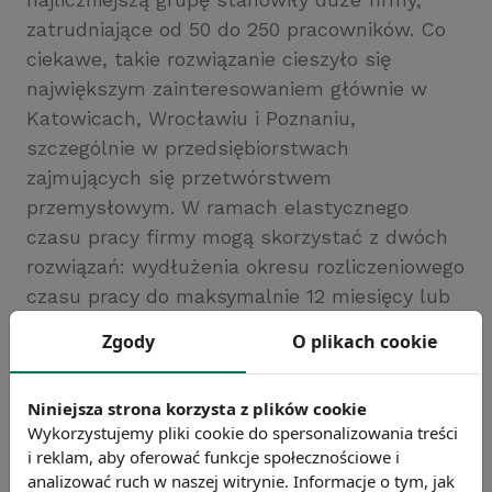
zatrudniające od 50 do 250 pracowników. Co
ciekawe, takie rozwiązanie cieszyło się
największym zainteresowaniem głównie w
Katowicach, Wrocławiu i Poznaniu,
szczególnie w przedsiębiorstwach
zajmujących się przetwórstwem
przemysłowym. W ramach elastycznego
czasu pracy firmy mogą skorzystać z dwóch
rozwiązań: wydłużenia okresu rozliczeniowego
czasu pracy do maksymalnie 12 miesięcy lub
ruchomego czasu pracy.
Zgody
O plikach cookie
Źródło: Ministerstwo Pracy i Polityki Społecznej
Chcesz wiedzieć więcej?
Niniejsza strona korzysta z plików cookie
Zobacz więcej wiadomości
Wykorzystujemy pliki cookie do spersonalizowania treści
i reklam, aby oferować funkcje społecznościowe i
analizować ruch w naszej witrynie. Informacje o tym, jak