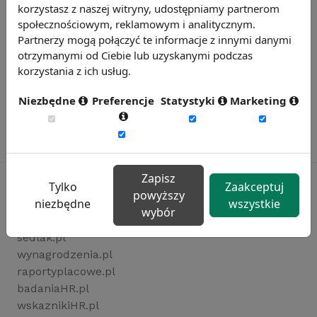
korzystasz z naszej witryny, udostępniamy partnerom
społecznościowym, reklamowym i analitycznym.
Partnerzy mogą połączyć te informacje z innymi danymi
otrzymanymi od Ciebie lub uzyskanymi podczas
korzystania z ich usług.
Niezbędne
Preferencje
Statystyki
Marketing
Zapisz
Tylko
Zaakceptuj
powyższy
niezbędne
wszystkie
wybór
Rynekpracy.pl
sedlak.pl
wynagrodzenia.pl
raportyplacowe.pl
badaniaHR.pl
wskaznikiHR.pl