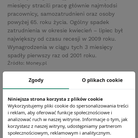
miesięcy stracili pracę głównie najmłodsi
pracownicy, samozatrudnieni oraz osoby
powyżej 65. roku życia. Ogólny spadek
zatrudnienia w okresie kwiecień – lipiec był
największy od czasu recesji w 2009 roku.
Wynagrodzenia w ciągu tych 3 miesięcy
spadły pierwszy raz od 2001 roku.
Źródło: Money.pl
Chcesz wiedzieć więcej?
Zgody
O plikach cookie
Zobacz więcej wiadomości
Niniejsza strona korzysta z plików cookie
Wykorzystujemy pliki cookie do spersonalizowania treści
i reklam, aby oferować funkcje społecznościowe i
analizować ruch w naszej witrynie. Informacje o tym, jak
korzystasz z naszej witryny, udostępniamy partnerom
społecznościowym, reklamowym i analitycznym.