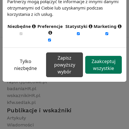
Partnerzy mogą połączyć te informacje z innymi danymi
otrzymanymi od Ciebie lub uzyskanymi podczas
korzystania z ich usług.
Niezbędne
Preferencje
Statystyki
Marketing
Zapisz
Rynekpracy.pl
Tylko
Zaakceptuj
powyższy
sedlak.pl
niezbędne
wszystkie
wybór
wynagrodzenia.pl
raportyplacowe.pl
badaniaHR.pl
wskaznikiHR.pl
kfw.sedlak.pl
Publikacje i wskaźniki
Artykuły
Wiadomości