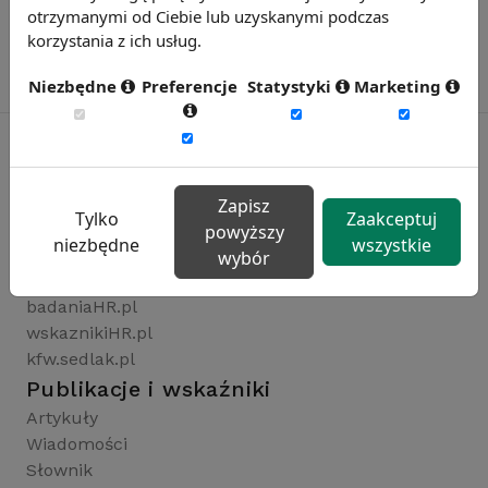
otrzymanymi od Ciebie lub uzyskanymi podczas
korzystania z ich usług.
Niezbędne
Preferencje
Statystyki
Marketing
Rynekpracy.pl
Zapisz
Tylko
Zaakceptuj
sedlak.pl
powyższy
niezbędne
wszystkie
wynagrodzenia.pl
wybór
raportyplacowe.pl
badaniaHR.pl
wskaznikiHR.pl
kfw.sedlak.pl
Publikacje i wskaźniki
Artykuły
Wiadomości
Słownik