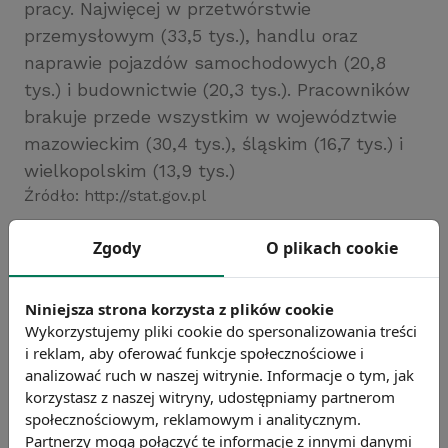
pracy. Najwięcej w przetwórstwie
przemysłowym (33,5 tys.), handlu oraz
naprawie pojazdów samochodowych (20,8
tys.) i budownictwie (20,3 tys.). Pracowników
brakuje przede wszystkim w województwie
mazowieckim (30,4 tys.), śląskim (16,7 tys.) i
wielkopolskim (13,9 tys.)
Źródło: http://stat.gov.pl
Chcesz wiedzieć więcej?
Zgody
O plikach cookie
Zobacz więcej wiadomości
Niniejsza strona korzysta z plików cookie
Wykorzystujemy pliki cookie do spersonalizowania treści
i reklam, aby oferować funkcje społecznościowe i
analizować ruch w naszej witrynie. Informacje o tym, jak
korzystasz z naszej witryny, udostępniamy partnerom
społecznościowym, reklamowym i analitycznym.
Partnerzy mogą połączyć te informacje z innymi danymi