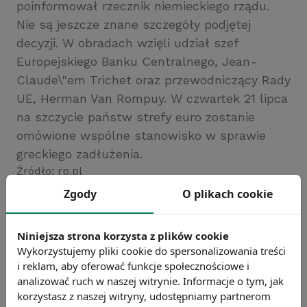
poinformował rzecznik niemieckiego rządu.
Nie są jeszcze znane szczegóły podjętej
decyzji. W obradach wzięli udział szef
Europejskiego Banku Centralnego, Jean-
Claude\"em Trichet oraz przewodniczący Rady
UE, Herman Van Rompuy. W czwartek 21 lipca
na szczycie państw strefy euro zostanie
omówione wspólne stanowisko w sprawie
greckiego zadłużenia.
Źródło: rp.pl
Zgody
O plikach cookie
Chcesz wiedzieć więcej?
Zobacz więcej wiadomości
Niniejsza strona korzysta z plików cookie
Wykorzystujemy pliki cookie do spersonalizowania treści
i reklam, aby oferować funkcje społecznościowe i
analizować ruch w naszej witrynie. Informacje o tym, jak
korzystasz z naszej witryny, udostępniamy partnerom