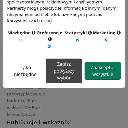
społecznościowym, reklamowym i analitycznym.
Partnerzy mogą połączyć te informacje z innymi danymi
otrzymanymi od Ciebie lub uzyskanymi podczas
korzystania z ich usług.
Niezbędne
Preferencje
Statystyki
Marketing
Zapisz
Tylko
Zaakceptuj
powyższy
Rynekpracy.pl
niezbędne
wszystkie
wybór
sedlak.pl
wynagrodzenia.pl
raportyplacowe.pl
badaniaHR.pl
wskaznikiHR.pl
kfw.sedlak.pl
Publikacje i wskaźniki