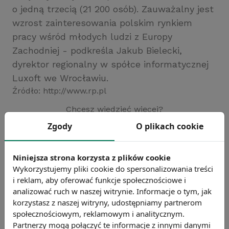
o jedną trzecią (21 200 osób). Zauważalny jest
wzrost zainteresowania polskim rynkiem
pracy wśród młodych ludzi z Europy
Zachodniej - podkreśla Jakub Bielecki,
dyrektor regionalny w spółce informatycznej
Luxoft we Wrocławiu.
Źródło: http://www.rp.pl
Chcesz wiedzieć więcej?
Zobacz więcej wiadomości
Zgody
O plikach cookie
Niniejsza strona korzysta z plików cookie
Wykorzystujemy pliki cookie do spersonalizowania treści
i reklam, aby oferować funkcje społecznościowe i
analizować ruch w naszej witrynie. Informacje o tym, jak
korzystasz z naszej witryny, udostępniamy partnerom
społecznościowym, reklamowym i analitycznym.
Partnerzy mogą połączyć te informacje z innymi danymi