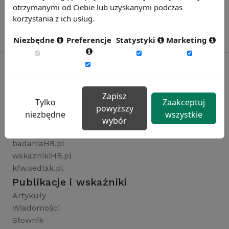
otrzymanymi od Ciebie lub uzyskanymi podczas
korzystania z ich usług.
Niezbędne
Preferencje
Statystyki
Marketing
Rynekpracy.pl
Zapisz
Tylko
Zaakceptuj
sedlak.pl
powyższy
niezbędne
wszystkie
wynagrodzenia.pl
wybór
raportyplacowe.pl
badaniaHR.pl
wskaznikiHR.pl
kfw.sedlak.pl
Publikacje i wskaźniki
Artykuły
Wiadomości
Słownik