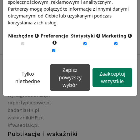
społecznościowym, reklamowym i analitycznym.
Partnerzy mogą połączyć te informacje z innymi danymi
otrzymanymi od Ciebie lub uzyskanymi podczas
korzystania z ich usług.
Niezbędne
Preferencje
Statystyki
Marketing
Zapisz
Tylko
Zaakceptuj
powyższy
Rynekpracy.pl
niezbędne
wszystkie
wybór
sedlak.pl
wynagrodzenia.pl
raportyplacowe.pl
badaniaHR.pl
wskaznikiHR.pl
kfw.sedlak.pl
Publikacje i wskaźniki