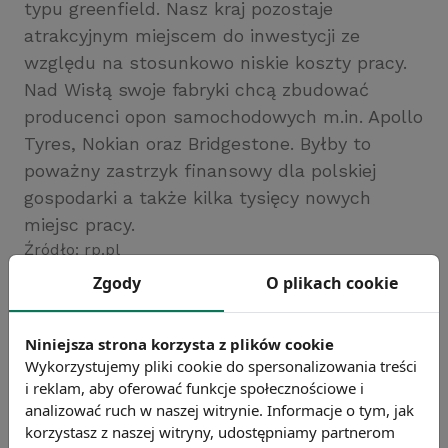
typu greenfield. Nasz kraj pozostaje
atrakcyjnym miejscem do inwestycji ze
względu na stosunkowo niskie koszty pracy.
Nad Wisłą swoje fabryki chcą zbudować
producenci opon samochodowych m.in. Apollo
Tyres, Nokian oraz Bridgestone. Byłby to
poważny zastrzyk finansowy dla polskiej
gospodarki a także kilka tysięcy nowych
miejsc pracy.
Źródło: rp.pl
Zgody
O plikach cookie
Chcesz wiedzieć więcej?
Zobacz więcej wiadomości
Niniejsza strona korzysta z plików cookie
Wykorzystujemy pliki cookie do spersonalizowania treści
i reklam, aby oferować funkcje społecznościowe i
analizować ruch w naszej witrynie. Informacje o tym, jak
korzystasz z naszej witryny, udostępniamy partnerom