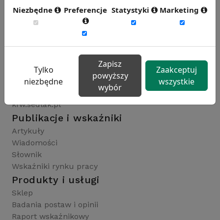
Niezbędne
Preferencje
Statystyki
Marketing
Rynekpracy.pl
sedlak.pl
wynagrodzenia.pl
Zapisz
raportyplacowe.pl
Tylko
Zaakceptuj
powyższy
badaniaHR.pl
niezbędne
wszystkie
wybór
wskaznikiHR.pl
kfw.sedlak.pl
Publikacje i wskaźniki
Artykuły
Wiadomości
Słownik
Wskaźniki rynku pracy
Produkty i usługi
Sklep
Badania postaw i opinii
Raport wskaźnikowy