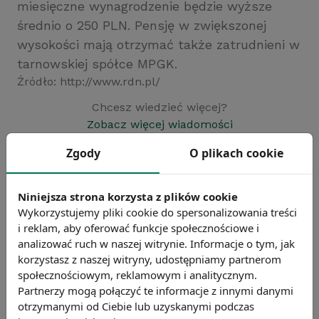
miesięczne wynagrodzenie będzie wyższe
średnio o 250 PLN. Pensję w zwiększonej
wysokości mają otrzymać także zatrudnieni w
tarnowskiej spółce MPGK.
Źródło: http://www.rdn.pl/
Chcesz wiedzieć więcej?
Zobacz więcej wiadomości
Zgody
O plikach cookie
Niniejsza strona korzysta z plików cookie
Wykorzystujemy pliki cookie do spersonalizowania treści
i reklam, aby oferować funkcje społecznościowe i
analizować ruch w naszej witrynie. Informacje o tym, jak
korzystasz z naszej witryny, udostępniamy partnerom
społecznościowym, reklamowym i analitycznym.
Partnerzy mogą połączyć te informacje z innymi danymi
otrzymanymi od Ciebie lub uzyskanymi podczas