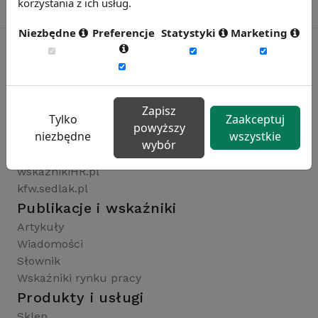
korzystania z ich usług.
Niezbędne
Preferencje
Statystyki
Marketing
Rynekpracy.pl
sedlak.pl
Zapisz
Tylko
Zaakceptuj
wynagrodzenia.pl
powyższy
niezbędne
wszystkie
raportyplacowe.pl
wybór
badaniaHR.pl
wskaznikiHR.pl
kfw.sedlak.pl
Publikacje i wskaźniki
Artykuły
Wiadomości
Słownik
Wskaźniki rynku pracy
Produkty i usługi
Sklep