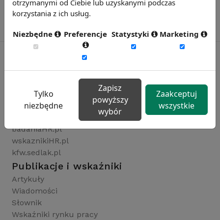
otrzymanymi od Ciebie lub uzyskanymi podczas
korzystania z ich usług.
Niezbędne
Preferencje
Statystyki
Marketing
Rynekpracy.pl
Zapisz
Tylko
Zaakceptuj
sedlak.pl
powyższy
niezbędne
wszystkie
wynagrodzenia.pl
wybór
raportyplacowe.pl
badaniaHR.pl
wskaznikiHR.pl
kfw.sedlak.pl
Publikacje i wskaźniki
Artykuły
Wiadomości
Słownik
Wskaźniki rynku pracy