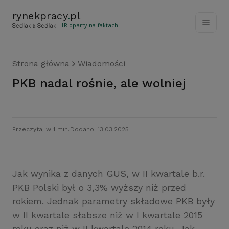
rynekpracy
.
pl
- HR oparty na faktach
Strona główna
Wiadomości
PKB nadal rośnie, ale wolniej
Przeczytaj w 1 min.
Dodano: 13.03.2025
Jak wynika z danych GUS, w II kwartale b.r.
PKB Polski był o 3,3% wyższy niż przed
rokiem. Jednak parametry składowe PKB były
w II kwartale słabsze niż w I kwartale 2015
roku oraz niż w II kwartale 2014 roku. Jak