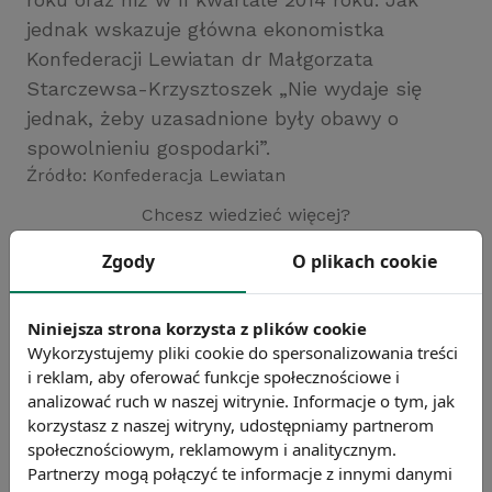
jednak wskazuje główna ekonomistka
Konfederacji Lewiatan dr Małgorzata
Starczewsa-Krzysztoszek „Nie wydaje się
jednak, żeby uzasadnione były obawy o
spowolnieniu gospodarki”.
Źródło: Konfederacja Lewiatan
Chcesz wiedzieć więcej?
Zobacz więcej wiadomości
Zgody
O plikach cookie
Niniejsza strona korzysta z plików cookie
Wykorzystujemy pliki cookie do spersonalizowania treści
i reklam, aby oferować funkcje społecznościowe i
analizować ruch w naszej witrynie. Informacje o tym, jak
korzystasz z naszej witryny, udostępniamy partnerom
społecznościowym, reklamowym i analitycznym.
Partnerzy mogą połączyć te informacje z innymi danymi