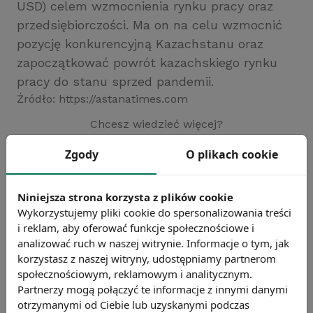
USD) celem wzmocnienia rynku pracy oraz
przedsiębiorczości. Ma on na celu wzmocnić
pozycję konkurencyjną Kazachstanu oraz
zapoczątkować powrót kazachskiego rynku
pracy do stanu sprzed pandemii.
Źródło: https://astanatimes.com
Chcesz wiedzieć więcej?
Zobacz więcej wiadomości
Zgody
O plikach cookie
Niniejsza strona korzysta z plików cookie
Wykorzystujemy pliki cookie do spersonalizowania treści
i reklam, aby oferować funkcje społecznościowe i
analizować ruch w naszej witrynie. Informacje o tym, jak
korzystasz z naszej witryny, udostępniamy partnerom
społecznościowym, reklamowym i analitycznym.
Partnerzy mogą połączyć te informacje z innymi danymi
otrzymanymi od Ciebie lub uzyskanymi podczas