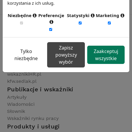
korzystania z ich usług.
Niezbędne
Preferencje
Statystyki
Marketing
Rynekpracy.pl
sedlak.pl
Zapisz
Tylko
Zaakceptuj
wynagrodzenia.pl
powyższy
niezbędne
wszystkie
raportyplacowe.pl
wybór
badaniaHR.pl
wskaznikiHR.pl
kfw.sedlak.pl
Publikacje i wskaźniki
Artykuły
Wiadomości
Słownik
Wskaźniki rynku pracy
Produkty i usługi