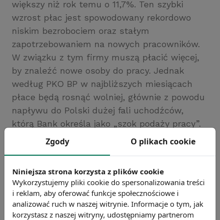
większy niż rok temu o 11,7%. Ten szybki
wzrost płac jest spowodowany rekordowo
niskim bezrobociem oraz stałym
zapotrzebowaniem na nowych pracowników.
W związku z tym firmy muszą płacić więcej,
by znaleźć nowe osoby do pracy. Jednak
według PKO BP w najbliższych miesiącach
płace będą rosnąć wolniej, głównie z powodu
napływu do Polski dużej fali uchodźców,
którą Bank określa jako „szok podaży pracy”.
Źródło: https://businessinsider.com.pl/
Zgody
O plikach cookie
Chcesz wiedzieć więcej?
Zobacz więcej wiadomości
Niniejsza strona korzysta z plików cookie
Wykorzystujemy pliki cookie do spersonalizowania treści
i reklam, aby oferować funkcje społecznościowe i
analizować ruch w naszej witrynie. Informacje o tym, jak
korzystasz z naszej witryny, udostępniamy partnerom