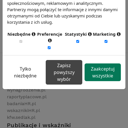
społecznościowym, reklamowym i analitycznym.
Partnerzy mogą połączyć te informacje z innymi danymi
otrzymanymi od Ciebie lub uzyskanymi podczas
korzystania z ich usług.
Niezbędne
Preferencje
Statystyki
Marketing
Zapisz
Tylko
Zaakceptuj
powyższy
Rynekpracy.pl
niezbędne
wszystkie
wybór
sedlak.pl
wynagrodzenia.pl
raportyplacowe.pl
badaniaHR.pl
wskaznikiHR.pl
kfw.sedlak.pl
Publikacje i wskaźniki