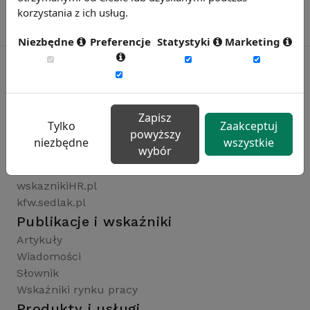
korzystania z ich usług.
Niezbędne
Preferencje
Statystyki
Marketing
Rynekpracy.pl
Zapisz
sedlak.pl
Tylko
Zaakceptuj
powyższy
wynagrodzenia.pl
niezbędne
wszystkie
wybór
raportyplacowe.pl
badaniaHR.pl
wskaznikiHR.pl
kfw.sedlak.pl
Publikacje i wskaźniki
Artykuły
Wiadomości
Słownik
Wskaźniki rynku pracy
Produkty i usługi