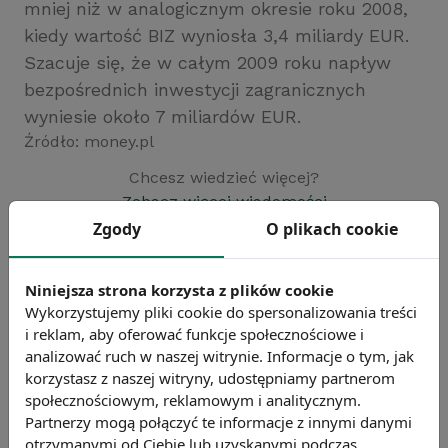
mniej niż w analogicznym okresie roku 2008,
kiedy wartość BIZ wyniosła 3,4 miliardy EUR.
Szacuje się, że w całym 2009 roku napływ
bezpośrednich inwestycji zagranicznych
wyniesie około 7 miliardów EUR.
Źródło: money.pl
Chcesz wiedzieć więcej?
Zobacz więcej wiadomości
Zgody
O plikach cookie
Niniejsza strona korzysta z plików cookie
Wykorzystujemy pliki cookie do spersonalizowania treści
i reklam, aby oferować funkcje społecznościowe i
analizować ruch w naszej witrynie. Informacje o tym, jak
korzystasz z naszej witryny, udostępniamy partnerom
społecznościowym, reklamowym i analitycznym.
Partnerzy mogą połączyć te informacje z innymi danymi
otrzymanymi od Ciebie lub uzyskanymi podczas