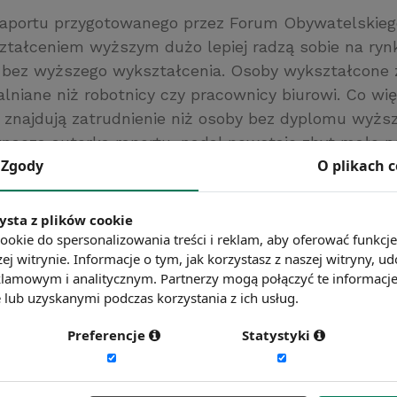
raportu przygotowanego przez Forum Obywatelskieg
ztałceniem wyższym dużo lepiej radzą sobie na ryn
y bez wyższego wykształcenia. Osoby wykształcone 
alniane niż robotnicy czy pracownicy biurowi. Co wię
 znajdują zatrudnienie niż osoby bez dyplomu wyższe
znacza autorka raportu, nadal powstaje zbyt mało 
Zgody
O plikach 
mogłoby być miejscem zatrudnienia dla wielu młody
ztałceniem.
Obywatelskiego Rozwoju
ysta z plików cookie
ookie do spersonalizowania treści i reklam, aby oferować funkcj
ć więcej?
Zobacz więcej wiadomości
ej witrynie. Informacje o tym, jak korzystasz z naszej witryny,
lamowym i analitycznym. Partnerzy mogą połączyć te informacj
lub uzyskanymi podczas korzystania z ich usług.
Preferencje
Statystyki