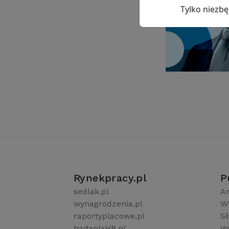
Tylko niezb
Rynekpracy.pl
P
sedlak.pl
Ar
wynagrodzenia.pl
W
raportyplacowe.pl
S
badaniaHR.pl
Ws