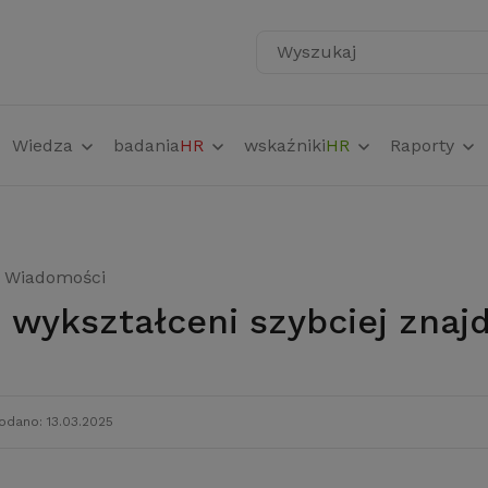
Wyszukaj
Wiedza
badania
HR
wskaźniki
HR
Raporty
Wiadomości
 i wykształceni szybciej znaj
odano: 13.03.2025