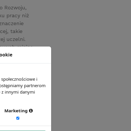
o Rozwoju,
ku pracy niż
znaczenie
cej, takie
j uczelni.
nowych miejsc
cookie
ch osób z
e społecznościowe i
 udostępniamy partnerom
e z innymi danymi
Marketing