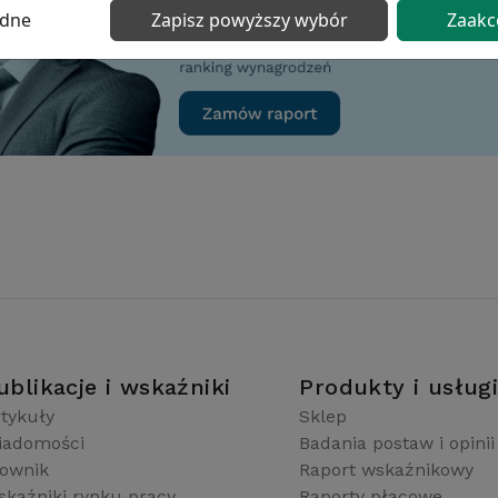
ędne
Zapisz powyższy wybór
Zaakc
ublikacje i wskaźniki
Produkty i usług
tykuły
Sklep
iadomości
Badania postaw i opinii
łownik
Raport wskaźnikowy
kaźniki rynku pracy
Raporty płacowe