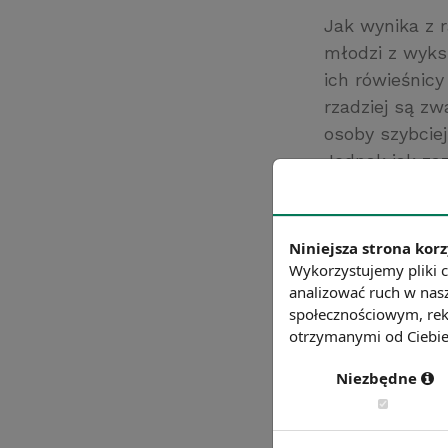
Jak wynika z 
młodzi z wyks
ich rówieśnic
rzadziej są zw
osoby szybciej
Jednak jak za
pracy, które 
wyższym wyks
Źródło: Forum 
Niniejsza strona korz
Wykorzystujemy pliki c
Chcesz wiedzie
analizować ruch w nasz
społecznościowym, rek
otrzymanymi od Ciebie 
Niezbędne