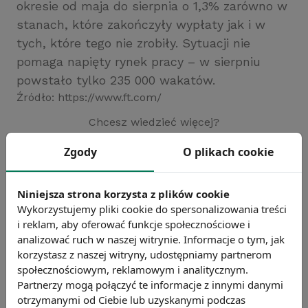
okresie od maja do sierpnia o 1,3% zarówno w
stanach, które zakończyły wypłaty jak i w
tych, które tego nie zrobiły. Sytuacji nie
pomaga napięty rynek pracy – w sierpniu
powstało tylko 235 000 wakatów.
Źródło: https://www.ft.com/
Chcesz wiedzieć więcej?
Zobacz więcej wiadomości
Zgody
O plikach cookie
Niniejsza strona korzysta z plików cookie
Wykorzystujemy pliki cookie do spersonalizowania treści
i reklam, aby oferować funkcje społecznościowe i
analizować ruch w naszej witrynie. Informacje o tym, jak
korzystasz z naszej witryny, udostępniamy partnerom
społecznościowym, reklamowym i analitycznym.
Partnerzy mogą połączyć te informacje z innymi danymi
otrzymanymi od Ciebie lub uzyskanymi podczas