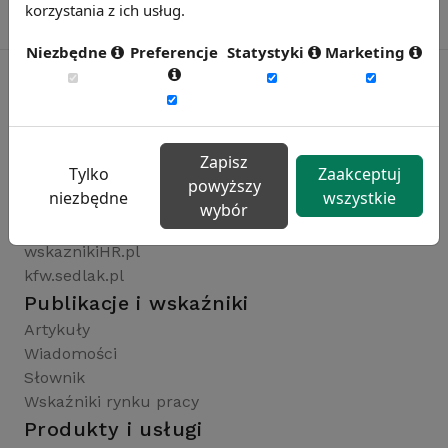
korzystania z ich usług.
Niezbędne
Preferencje
Statystyki
Marketing
Rynekpracy.pl
sedlak.pl
Zapisz
Tylko
Zaakceptuj
wynagrodzenia.pl
powyższy
niezbędne
wszystkie
raportyplacowe.pl
wybór
badaniaHR.pl
wskaznikiHR.pl
kfw.sedlak.pl
Publikacje i wskaźniki
Artykuły
Wiadomości
Słownik
Wskaźniki rynku pracy
Produkty i usługi