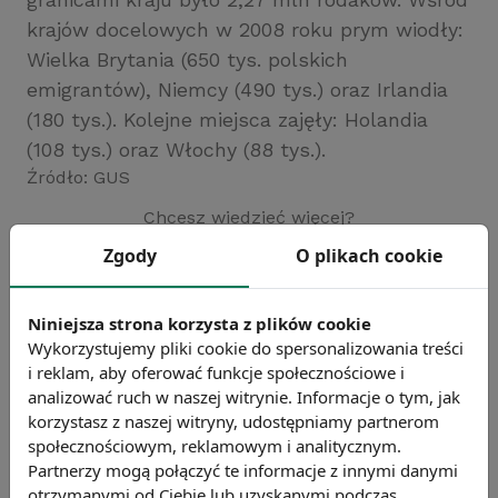
krajów docelowych w 2008 roku prym wiodły:
Wielka Brytania (650 tys. polskich
emigrantów), Niemcy (490 tys.) oraz Irlandia
(180 tys.). Kolejne miejsca zajęły: Holandia
(108 tys.) oraz Włochy (88 tys.).
Źródło: GUS
Chcesz wiedzieć więcej?
Zobacz więcej wiadomości
Zgody
O plikach cookie
Niniejsza strona korzysta z plików cookie
Wykorzystujemy pliki cookie do spersonalizowania treści
i reklam, aby oferować funkcje społecznościowe i
analizować ruch w naszej witrynie. Informacje o tym, jak
korzystasz z naszej witryny, udostępniamy partnerom
społecznościowym, reklamowym i analitycznym.
Partnerzy mogą połączyć te informacje z innymi danymi
otrzymanymi od Ciebie lub uzyskanymi podczas