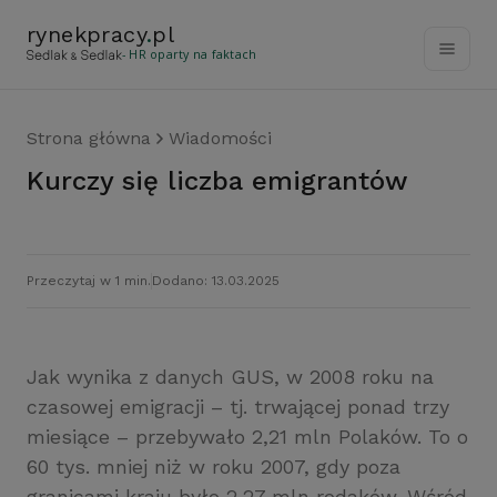
rynekpracy
.
pl
- HR oparty na faktach
Strona główna
Wiadomości
Kurczy się liczba emigrantów
Przeczytaj w 1 min.
Dodano: 13.03.2025
Jak wynika z danych GUS, w 2008 roku na
czasowej emigracji – tj. trwającej ponad trzy
miesiące – przebywało 2,21 mln Polaków. To o
60 tys. mniej niż w roku 2007, gdy poza
granicami kraju było 2,27 mln rodaków. Wśród