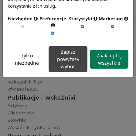
korzystania z ich usług.
Niezbędne
Preferencje
Statystyki
Marketing
Rynekpracy.pl
Zapisz
sedlak.pl
Tylko
Zaakceptuj
powyższy
wynagrodzenia.pl
niezbędne
wszystkie
wybór
raportyplacowe.pl
badaniaHR.pl
wskaznikiHR.pl
kfw.sedlak.pl
Publikacje i wskaźniki
Artykuły
Wiadomości
Słownik
Wskaźniki rynku pracy
Produkty i usługi