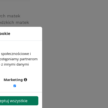
cych matek
edzkich matek
a w krajach
cookie
e społecznościowe i
 udostępniamy partnerom
e z innymi danymi
Marketing
eptuj wszystkie