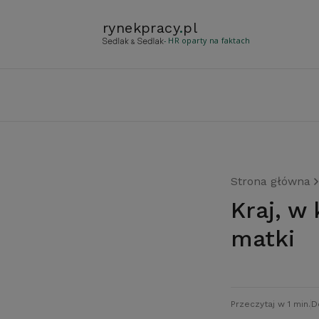
rynekpracy
.
pl
- HR oparty na faktach
Strona główna
Kraj, w którym pracują prawie wszystkie
matki
Przeczytaj w 1 min.
D