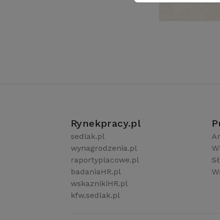
Rynekpracy.pl
P
sedlak.pl
Ar
wynagrodzenia.pl
W
raportyplacowe.pl
S
badaniaHR.pl
Ws
wskaznikiHR.pl
kfw.sedlak.pl