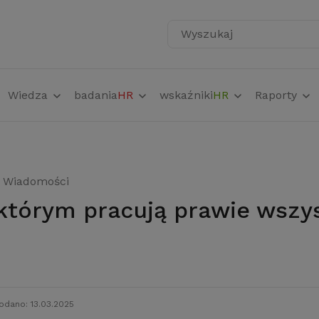
Wyszukaj
Wiedza
badania
HR
wskaźniki
HR
Raporty
Wiadomości
odano: 13.03.2025