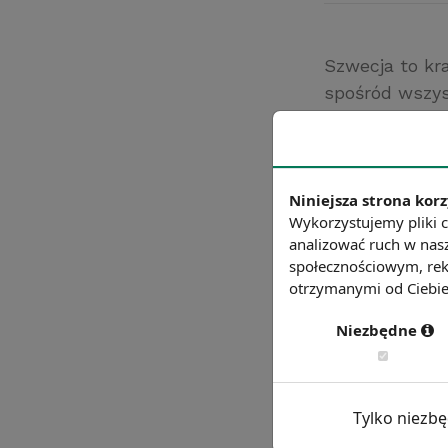
Szwecja to kr
spośród wszys
pracuje. Dla 
OECD 66%.
Źródło: http://w
Niniejsza strona korz
Chcesz wiedzie
Wykorzystujemy pliki c
analizować ruch w nasz
społecznościowym, rek
otrzymanymi od Ciebie 
Niezbędne
Tylko niezb