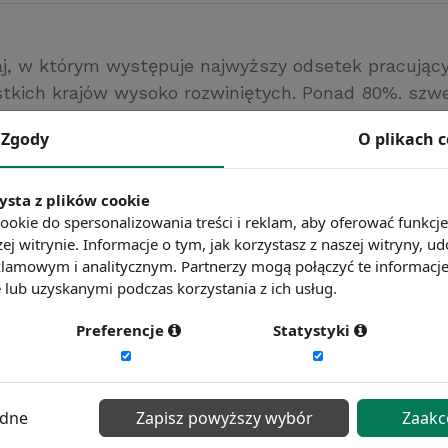
aj, w którym występuje najwyższy odsetek pracują
tkich krajów wysoko rozwiniętych. Ponad 80%. szw
porównania w Polsce ten odsetek wynosi około 69%, 
Zgody
O plikach 
ww.rp.pl/
ysta z plików cookie
ć więcej?
Zobacz więcej wiadomości
ookie do spersonalizowania treści i reklam, aby oferować funkcj
ej witrynie. Informacje o tym, jak korzystasz z naszej witryny,
lamowym i analitycznym. Partnerzy mogą połączyć te informacj
lub uzyskanymi podczas korzystania z ich usług.
Preferencje
Statystyki
ędne
Zapisz powyższy wybór
Zaakc