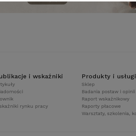
ublikacje i wskaźniki
Produkty i usług
tykuły
Sklep
iadomości
Badania postaw i opinii
łownik
Raport wskaźnikowy
kaźniki rynku pracy
Raporty płacowe
Warsztaty, szkolenia, k