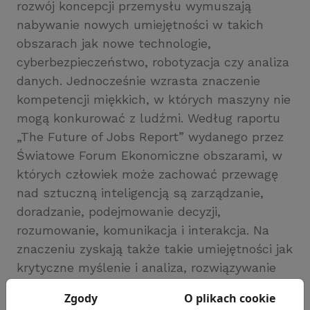
rozwój koncepcji przemysłu wymuszają
nabywanie nowych umiejętności w takich
obszarach jak nowe technologie,
cyberbezpieczeństwo, robotyzacja czy analiza
danych. Jednocześnie wzrasta znaczenie
kompetencji miękkich, w których maszyny nie
mogą konkurować z ludźmi. Według raportu
„The Future of Jobs Report” wydanego przez
Światowe Forum Ekonomiczne obszarami, w
których człowiek może zachować przewagę
nad sztuczną inteligencją są zarządzanie,
doradzanie, podejmowanie decyzji,
rozumowanie, komunikacja i interakcja. Na
znaczeniu zyskają także takie umiejętności jak
krytyczne myślenie i analiza, rozwiązywanie
problemów, dążenie do samorozwoju,
Zgody
O plikach cookie
tolerancja na stres i elastyczność. Jak uważa