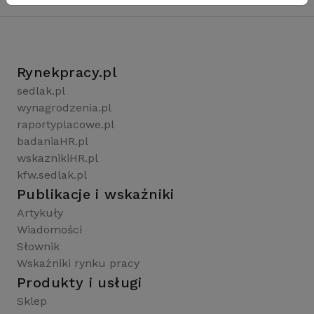
Rynekpracy.pl
sedlak.pl
wynagrodzenia.pl
raportyplacowe.pl
badaniaHR.pl
wskaznikiHR.pl
kfw.sedlak.pl
Publikacje i wskaźniki
Artykuły
Wiadomości
Słownik
Wskaźniki rynku pracy
Produkty i usługi
Sklep