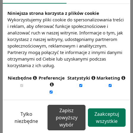
Aleksandra Kowalik, do tego zbioru należy
Niniejsza strona korzysta z plików cookie
dodać także otwartość na nowe technologie i
Wykorzystujemy pliki cookie do spersonalizowania treści
rozumienie ich.
i reklam, aby oferować funkcje społecznościowe i
Źródło: https://www.bankier.pl
analizować ruch w naszej witrynie. Informacje o tym, jak
korzystasz z naszej witryny, udostępniamy partnerom
Chcesz wiedzieć więcej?
społecznościowym, reklamowym i analitycznym.
Zobacz więcej wiadomości
Partnerzy mogą połączyć te informacje z innymi danymi
otrzymanymi od Ciebie lub uzyskanymi podczas
korzystania z ich usług.
Niezbędne
Preferencje
Statystyki
Marketing
Zapisz
Tylko
Zaakceptuj
powyższy
niezbędne
wszystkie
wybór