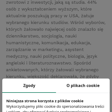
zwrotowi z inwestycji, jaką są studia. 44%
osób z wykształceniem wyższym, które
aktualnie poszukują pracy w USA, żałuje
wybranego kierunku studiów. Wśród wyborów,
których żałowało najwięcej osób znalazło się
dziennikarstwo, socjologia, nauki
humanistyczne, komunikacja, edukacja,
zarządzanie w marketingu, asystent
medyczny, nauki polityczne, biologia, język
angielski i literaturoznawstwo. Spośród
ankietowanych, którzy żałowali wybranego
kierunku, większość deklarowała, że gdyby
mogli cofnąć czas, ich wybór padłby na
Zgody
O plikach cookie
informatykę lub zarządzanie w biznesie.
Źródło: https://businessinsider.com.pl
Niniejsza strona korzysta z plików cookie
Chcesz wiedzieć więcej?
Wykorzystujemy pliki cookie do spersonalizowania treści
Zobacz więcej wiadomości
i reklam, aby oferować funkcje społecznościowe i