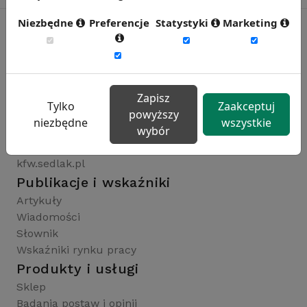
Niezbędne
Preferencje
Statystyki
Marketing
Rynekpracy.pl
sedlak.pl
Zapisz
wynagrodzenia.pl
Tylko
Zaakceptuj
powyższy
raportyplacowe.pl
niezbędne
wszystkie
wybór
badaniaHR.pl
wskaznikiHR.pl
kfw.sedlak.pl
Publikacje i wskaźniki
Artykuły
Wiadomości
Słownik
Wskaźniki rynku pracy
Produkty i usługi
Sklep
Badania postaw i opinii