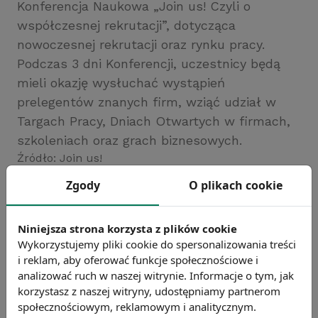
Konferencja Naukowa „Join us! Czyli o
współczesnej rekrutacji”, dotycząca
nowoczesnej rekrutacji oraz rynku pracy.
Podczas 3 dni Konferencji, uczestnicy będą
mieli okazję wysłuchać wystąpień
prelegentów znanych firm, wziąć udział w
Targach Pracy, Dniach Otwartych w firmach,
szkoleniach oraz grach biznesowych.
Źródło: Join us!
Chcesz wiedzieć więcej?
Zgody
O plikach cookie
Zobacz więcej wiadomości
Niniejsza strona korzysta z plików cookie
Wykorzystujemy pliki cookie do spersonalizowania treści
i reklam, aby oferować funkcje społecznościowe i
analizować ruch w naszej witrynie. Informacje o tym, jak
korzystasz z naszej witryny, udostępniamy partnerom
społecznościowym, reklamowym i analitycznym.