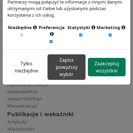
Partnerzy mogą połączyć te informacje z innymi danymi
otrzymanymi od Ciebie lub uzyskanymi podczas
korzystania z ich usług.
Niezbędne
Preferencje
Statystyki
Marketing
Zapisz
Rynekpracy.pl
Tylko
Zaakceptuj
powyższy
sedlak.pl
niezbędne
wszystkie
wybór
wynagrodzenia.pl
raportyplacowe.pl
badaniaHR.pl
wskaznikiHR.pl
kfw.sedlak.pl
Publikacje i wskaźniki
Artykuły
Wiadomości