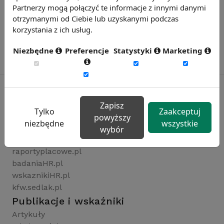
Partnerzy mogą połączyć te informacje z innymi danymi
otrzymanymi od Ciebie lub uzyskanymi podczas
korzystania z ich usług.
Niezbędne
Preferencje
Statystyki
Marketing
Zapisz
Tylko
Zaakceptuj
Rynekpracy.pl
powyższy
niezbędne
wszystkie
sedlak.pl
wybór
wynagrodzenia.pl
raportyplacowe.pl
badaniaHR.pl
wskaznikiHR.pl
kfw.sedlak.pl
Publikacje i wskaźniki
Artykuły