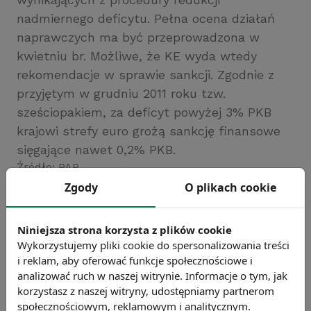
nadmiernego deficytu. Pełna ocena działań
naprawczych ma być przeprowadzona w
kwietniu br. Możliwe, że KE wyda wtedy
rekomendacje w sprawie sankcji. Zgodnie z
przyjętym w grudniu 2011 roku tzw.
sześciopakiem, za deficyt powyżej 3% PKB
krajowi strefy euro grożą sankcję finansowe
sięgające nawet 0,2% PKB.
Źródło: PAP
Zgody
O plikach cookie
Chcesz wiedzieć więcej?
Zobacz więcej wiadomości
Niniejsza strona korzysta z plików cookie
Wykorzystujemy pliki cookie do spersonalizowania treści
i reklam, aby oferować funkcje społecznościowe i
analizować ruch w naszej witrynie. Informacje o tym, jak
korzystasz z naszej witryny, udostępniamy partnerom
społecznościowym, reklamowym i analitycznym.