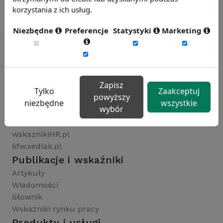
korzystania z ich usług.
Niezbędne
Preferencje
Statystyki
Marketing
Rynekpracy.pl
Zapisz
sedlak.pl
Tylko
Zaakceptuj
powyższy
wynagrodzenia.pl
niezbędne
wszystkie
wybór
raportyplacowe.pl
badaniaHR.pl
wskaznikiHR.pl
kfw.sedlak.pl
Publikacje i wskaźniki
Artykuły
Wiadomości
Słownik
Wskaźniki rynku pracy
Produkty i usługi