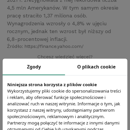
4,5 mln Amerykanów. W tym samym okresie
pracę straciło 1,37 miliona osób.
Wynagrodzenia wzrosły o 4,8% w ujęciu
rocznym, jednak ten wzrost był niższy od
6,8-procentowej inflacji.
Źródło: https://finance.yahoo.com/
Chcesz wiedzieć więcej?
Zobacz więcej wiadomości
Zgody
O plikach cookie
Niniejsza strona korzysta z plików cookie
Wykorzystujemy pliki cookie do spersonalizowania treści
i reklam, aby oferować funkcje społecznościowe i
analizować ruch w naszej witrynie. Informacje o tym, jak
korzystasz z naszej witryny, udostępniamy partnerom
społecznościowym, reklamowym i analitycznym.
Partnerzy mogą połączyć te informacje z innymi danymi
otrzymanymi od Ciebie lub uzyskanymi podczas