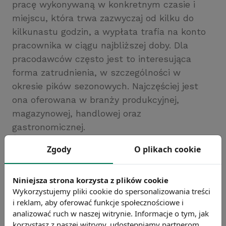
pracę wykonywaną w konkretnym czasie i
miejscu, która trwa zazwyczaj od kilku do
kilkunastu godzin, a wypłata trafia na konto
pracownika w ciągu najbliższej doby. Dla
pracodawców często jest to interesująca
forma zatrudnienia, w szczególności w
okresie pików sezonowych. Najczęściej jest
ona oferowana w branży produkcyjnej,
magazynowej, handlowej oraz
gastronomicznej.
Źródło: https://www.bankier.pl
Zgody
O plikach cookie
Chcesz wiedzieć więcej?
Zobacz więcej wiadomości
Niniejsza strona korzysta z plików cookie
Wykorzystujemy pliki cookie do spersonalizowania treści
i reklam, aby oferować funkcje społecznościowe i
analizować ruch w naszej witrynie. Informacje o tym, jak
korzystasz z naszej witryny, udostępniamy partnerom