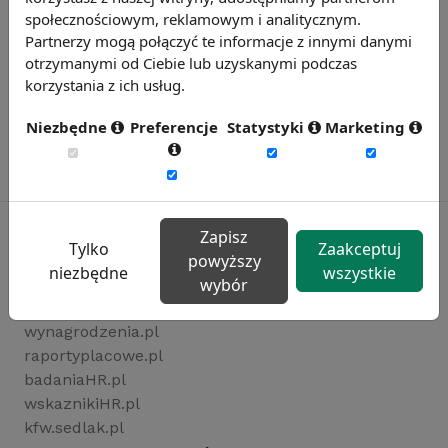
społecznościowym, reklamowym i analitycznym.
Partnerzy mogą połączyć te informacje z innymi danymi
otrzymanymi od Ciebie lub uzyskanymi podczas
korzystania z ich usług.
Niezbędne
Preferencje
Statystyki
Marketing
Zapisz
Tylko
Zaakceptuj
powyższy
niezbędne
wszystkie
Rynekpracy.pl
wybór
sedlak.pl
wynagrodzenia.pl
raportyplacowe.pl
badaniaHR.pl
wskaznikiHR.pl
kfw.sedlak.pl