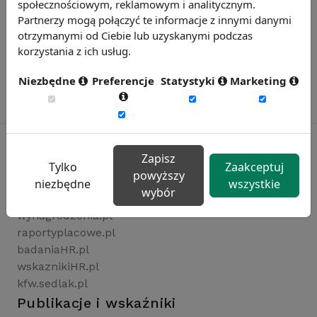
społecznościowym, reklamowym i analitycznym.
Partnerzy mogą połączyć te informacje z innymi danymi
otrzymanymi od Ciebie lub uzyskanymi podczas
korzystania z ich usług.
Niezbędne
Preferencje
Statystyki
Marketing
Zapisz
Tylko
Zaakceptuj
powyższy
Rynekpracy.pl
niezbędne
wszystkie
wybór
sedlak.pl
wynagrodzenia.pl
raportyplacowe.pl
badaniaHR.pl
wskaznikiHR.pl
kfw.sedlak.pl
Publikacje i wskaźniki