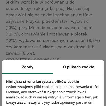
lekkim wzroście w porównaniu do
poprzedniego roku (o 1,5 p.p.). Najczęściej
przejawiał się on takimi zachowaniami jak:
używanie krzyku, przekleństw i wyzwisk
(13%), przydzielanie bezsensownych zadań
(12,1%), obmawianie i rozsiewanie plotek
(12%), wydawanie sprzecznych poleceń (9,3%)
czy komentarze świadczące o zazdrości lub
zawiści (8,5%).
Źródło: https://www.bankier.pl
Zgody
O plikach cookie
Chcesz wiedzieć więcej?
Zobacz więcej wiadomości
Niniejsza strona korzysta z plików cookie
Wykorzystujemy pliki cookie do spersonalizowania treści
i reklam, aby oferować funkcje społecznościowe i
analizować ruch w naszej witrynie. Informacje o tym, jak
korzystasz z naszej witryny, udostępniamy partnerom