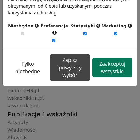
otrzymanymi od Ciebie lub uzyskanymi podczas
korzystania z ich usług.
Niezbędne
Preferencje
Statystyki
Marketing
Rynekpracy.pl
Zapisz
Tylko
Zaakceptuj
powyższy
sedlak.pl
niezbędne
wszystkie
wybór
wynagrodzenia.pl
raportyplacowe.pl
badaniaHR.pl
wskaznikiHR.pl
kfw.sedlak.pl
Publikacje i wskaźniki
Artykuły
Wiadomości
Słownik