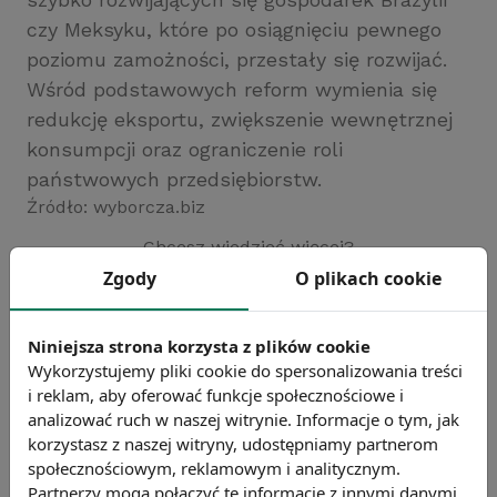
czy Meksyku, które po osiągnięciu pewnego
poziomu zamożności, przestały się rozwijać.
Wśród podstawowych reform wymienia się
redukcję eksportu, zwiększenie wewnętrznej
konsumpcji oraz ograniczenie roli
państwowych przedsiębiorstw.
Źródło: wyborcza.biz
Chcesz wiedzieć więcej?
Zobacz więcej wiadomości
Zgody
O plikach cookie
Niniejsza strona korzysta z plików cookie
Wykorzystujemy pliki cookie do spersonalizowania treści
i reklam, aby oferować funkcje społecznościowe i
analizować ruch w naszej witrynie. Informacje o tym, jak
korzystasz z naszej witryny, udostępniamy partnerom
społecznościowym, reklamowym i analitycznym.
Partnerzy mogą połączyć te informacje z innymi danymi