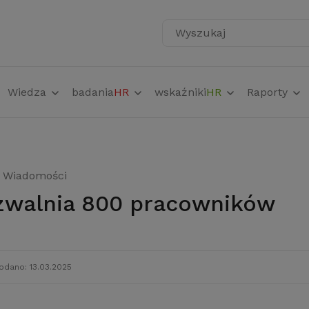
Wyszukaj
Wiedza
badania
HR
wskaźniki
HR
Raporty
Wiadomości
 zwalnia 800 pracowników
odano: 13.03.2025