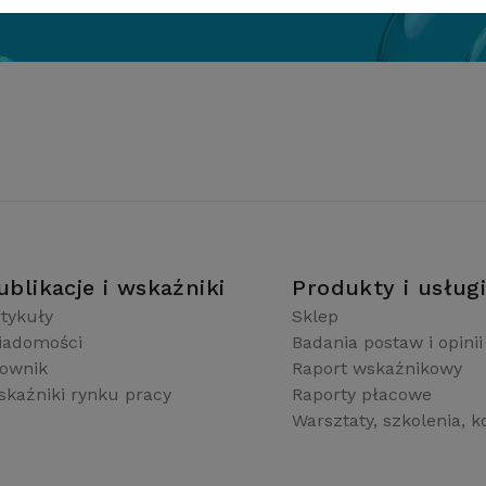
ublikacje i wskaźniki
Produkty i usług
tykuły
Sklep
iadomości
Badania postaw i opinii
łownik
Raport wskaźnikowy
kaźniki rynku pracy
Raporty płacowe
Warsztaty, szkolenia, k