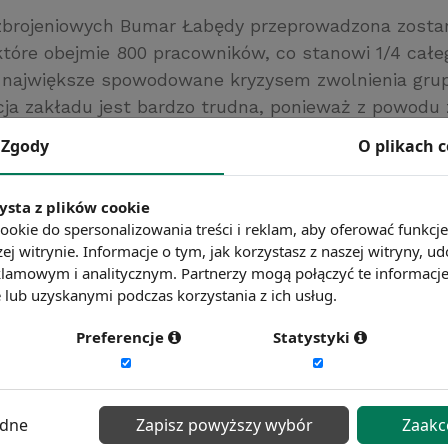
brojeniowych Bumar Łabędy przeprowadzona zostan
 które obejmie 800 pracowników, co stanowi 1/4 cał
o największe spowodowane kryzysem zwolnienia gr
cja zakładu jest bardzo trudna, ponieważ z powodu 
terstwa Obrony Narodowej firma straciła wszystki
Zgody
O plikach 
walniani pracownicy otrzymają odprawę w wysokości 
iwice.pl
ysta z plików cookie
ć więcej?
Zobacz więcej wiadomości
ookie do spersonalizowania treści i reklam, aby oferować funkcj
ej witrynie. Informacje o tym, jak korzystasz z naszej witryny,
lamowym i analitycznym. Partnerzy mogą połączyć te informacj
lub uzyskanymi podczas korzystania z ich usług.
Preferencje
Statystyki
ędne
Zapisz powyższy wybór
Zaakc