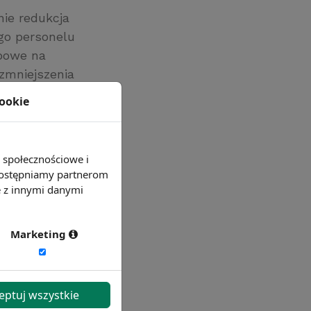
ie redukcja
ego personelu
upowe na
zmniejszenia
e zamówienia
cookie
trzech pensji.
e społecznościowe i
 udostępniamy partnerom
e z innymi danymi
Marketing
eptuj wszystkie