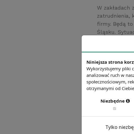
W zakładach z
zatrudnienia,
firmy. Będą t
Śląsku. Sytua
budżetu Minis
dla wojska. Z
Źródło: gazetagl
Niniejsza strona korz
Chcesz wiedzie
Wykorzystujemy pliki c
analizować ruch w nasz
społecznościowym, rek
otrzymanymi od Ciebie 
Niezbędne
Tylko niezb