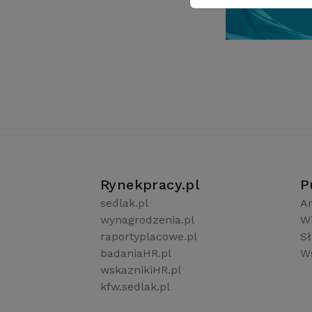
Rynekpracy.pl
P
sedlak.pl
Ar
wynagrodzenia.pl
W
raportyplacowe.pl
S
badaniaHR.pl
Ws
wskaznikiHR.pl
kfw.sedlak.pl