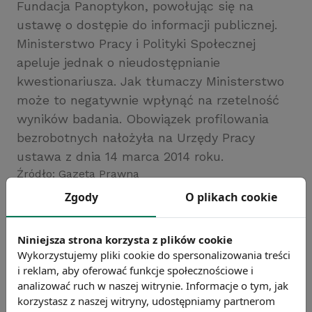
Fundacja Panoptykon, powołując się na
ustawę o dostępie do informacji publicznej.
Ministerstwo Pracy i Polityki Społecznej
apeluje jednak o nieudostępnianie
kwestionariusza. Jak tłumaczy Ministerstwo
może to negatywnie wpłynąć na rzetelność
wyników badania. Obowiązek profilowania
bezrobotnych nałożyła na Urzędy Pracy
ustawa z dnia 14 marca 2014 roku.
Źródło: Gazeta Prawna
Zgody
O plikach cookie
Chcesz wiedzieć więcej?
Zobacz więcej wiadomości
Niniejsza strona korzysta z plików cookie
Wykorzystujemy pliki cookie do spersonalizowania treści
i reklam, aby oferować funkcje społecznościowe i
analizować ruch w naszej witrynie. Informacje o tym, jak
korzystasz z naszej witryny, udostępniamy partnerom