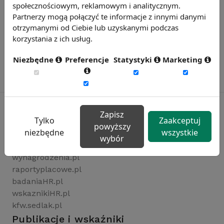
społecznościowym, reklamowym i analitycznym.
Partnerzy mogą połączyć te informacje z innymi danymi
otrzymanymi od Ciebie lub uzyskanymi podczas
korzystania z ich usług.
Niezbędne
Preferencje
Statystyki
Marketing
Zapisz
Tylko
Zaakceptuj
powyższy
Rynekpracy.pl
niezbędne
wszystkie
wybór
sedlak.pl
wynagrodzenia.pl
raportyplacowe.pl
badaniaHR.pl
wskaznikiHR.pl
kfw.sedlak.pl
Publikacje i wskaźniki