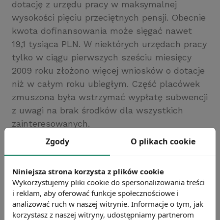
dotację z urzędu pracy w maksymalnej
wysokości pięciu przeciętnych pensji. Obecnie
kwota dofinansowania może sięgać nawet
19,1 tysiąca PLN. W niektórych urzędach pracy
tylko w ciągu pierwszych sześciu miesięcy
2009 roku złożono więcej wniosków o dotacje
niż w całym roku ubiegłym. Część placówek
zmuszona była wstrzymać wypłatę subwencji
z uwagi na brak środków dla wszystkich
zainteresowanych.
Źródło: gazetaprawna.pl
Zgody
O plikach cookie
Chcesz wiedzieć więcej?
Zobacz więcej wiadomości
Niniejsza strona korzysta z plików cookie
Wykorzystujemy pliki cookie do spersonalizowania treści
i reklam, aby oferować funkcje społecznościowe i
analizować ruch w naszej witrynie. Informacje o tym, jak
korzystasz z naszej witryny, udostępniamy partnerom