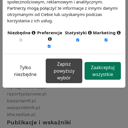
społecznościowym, reklamowym i analitycznym.
Partnerzy mogą połączyć te informacje z innymi danymi
otrzymanymi od Ciebie lub uzyskanymi podczas
korzystania z ich usług.
Niezbędne
Preferencje
Statystyki
Marketing
Zapisz
Tylko
Zaakceptuj
powyższy
Rynekpracy.pl
niezbędne
wszystkie
wybór
sedlak.pl
wynagrodzenia.pl
raportyplacowe.pl
badaniaHR.pl
wskaznikiHR.pl
kfw.sedlak.pl
Publikacje i wskaźniki