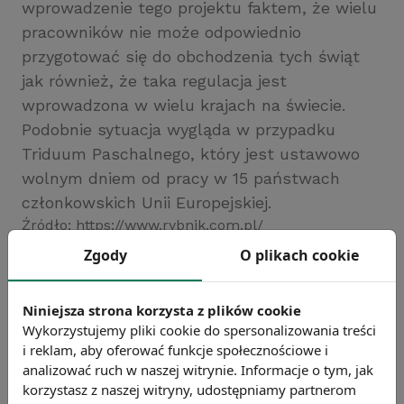
wprowadzenie tego projektu faktem, że wielu
pracowników nie może odpowiednio
przygotować się do obchodzenia tych świąt
jak również, że taka regulacja jest
wprowadzona w wielu krajach na świecie.
Podobnie sytuacja wygląda w przypadku
Triduum Paschalnego, który jest ustawowo
wolnym dniem od pracy w 15 państwach
członkowskich Unii Europejskiej.
Źródło: https://www.rybnik.com.pl/
Zgody
O plikach cookie
Chcesz wiedzieć więcej?
Zobacz więcej wiadomości
Niniejsza strona korzysta z plików cookie
Wykorzystujemy pliki cookie do spersonalizowania treści
i reklam, aby oferować funkcje społecznościowe i
analizować ruch w naszej witrynie. Informacje o tym, jak
korzystasz z naszej witryny, udostępniamy partnerom