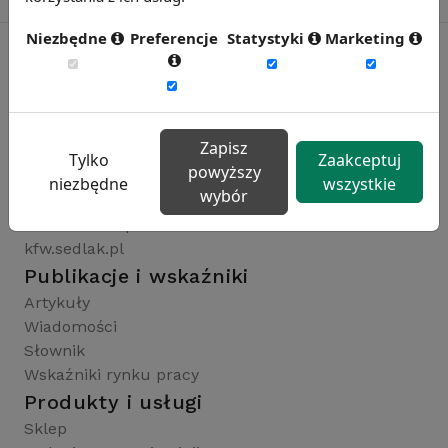
Niezbędne
Preferencje
Statystyki
Marketing
Rynekpracy.pl
sedlak.pl
Zapisz
wynagrodzenia.pl
Tylko
Zaakceptuj
powyższy
raportyplacowe.pl
niezbędne
wszystkie
wybór
badaniaHR.pl
wskaznikiHR.pl
kfw.sedlak.pl
Publikacje i wskaźniki
Artykuły
Wiadomości
Słownik
Wskaźniki rynku pracy
Produkty i usługi
Sklep