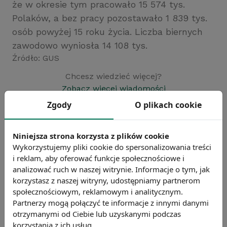
że w okresie tym pracowało 15 574 tys.
Polaków, a bez pracy pozostawało 1 839 tys.
osób powyżej 15 roku życia. Liczba biernych
zawodowo wyniosła 14 108 tys.
Źródło: GUS
Chcesz wiedzieć więcej?
Zobacz więcej wiadomości
Zgody
O plikach cookie
Niniejsza strona korzysta z plików cookie
Wykorzystujemy pliki cookie do spersonalizowania treści
i reklam, aby oferować funkcje społecznościowe i
analizować ruch w naszej witrynie. Informacje o tym, jak
korzystasz z naszej witryny, udostępniamy partnerom
społecznościowym, reklamowym i analitycznym.
Partnerzy mogą połączyć te informacje z innymi danymi
otrzymanymi od Ciebie lub uzyskanymi podczas
korzystania z ich usług.