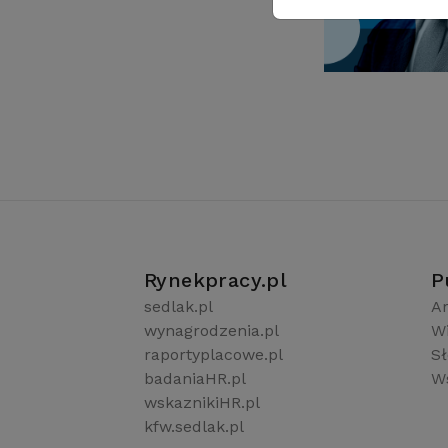
Rynekpracy.pl
P
sedlak.pl
Ar
wynagrodzenia.pl
W
raportyplacowe.pl
S
badaniaHR.pl
Ws
wskaznikiHR.pl
kfw.sedlak.pl