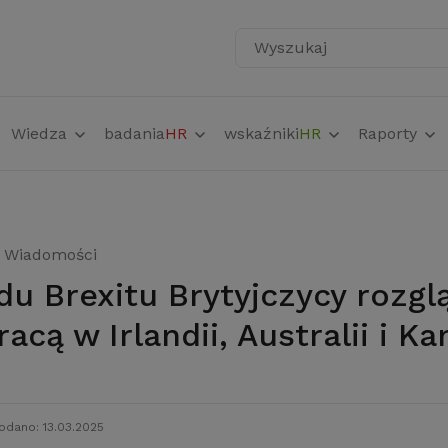
Wyszukaj
Wiedza
badania
HR
wskaźniki
HR
Raporty
Wiadomości
racą w Irlandii, Australii i K
odano: 13.03.2025