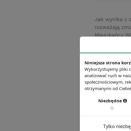
Jak wynika z d
rozważają zmi
Mieszkańcy Wie
o 20%), Austra
Źródło: Business
Chcesz wiedzie
Niniejsza strona korz
Wykorzystujemy pliki c
analizować ruch w nasz
społecznościowym, rek
otrzymanymi od Ciebie 
Niezbędne
Tylko niezb