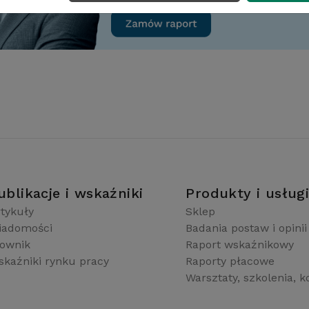
ublikacje i wskaźniki
Produkty i usług
tykuły
Sklep
iadomości
Badania postaw i opinii
łownik
Raport wskaźnikowy
kaźniki rynku pracy
Raporty płacowe
Warsztaty, szkolenia, k