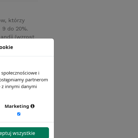
ów, którzy
z 9 do 20%.
andii (wzrost
cookie
e społecznościowe i
 udostępniamy partnerom
e z innymi danymi
Marketing
eptuj wszystkie