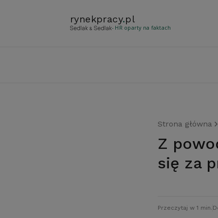
rynekpracy
.
pl
- HR oparty na faktach
Strona główna
Z powodu Brexitu Brytyjczycy rozglądają
się za p
Przeczytaj w 1 min.
D