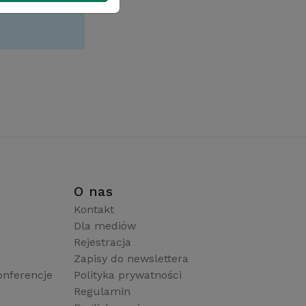
i
O nas
Kontakt
Dla mediów
Rejestracja
Zapisy do newslettera
onferencje
Polityka prywatności
Regulamin