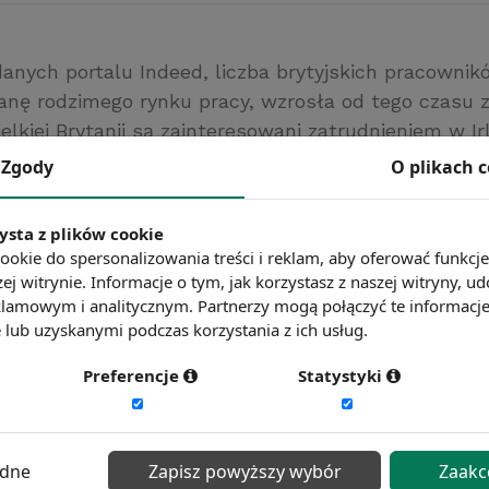
anych portalu Indeed, liczba brytyjskich pracownik
anę rodzimego rynku pracy, wzrosła od tego czasu 
lkiej Brytanii są zainteresowani zatrudnieniem w Irl
lii (13%), Kanadzie (10%) i w Niemczech (9%).
Zgody
O plikach 
 Insider
ć więcej?
Zobacz więcej wiadomości
ysta z plików cookie
ookie do spersonalizowania treści i reklam, aby oferować funkcj
ej witrynie. Informacje o tym, jak korzystasz z naszej witryny,
lamowym i analitycznym. Partnerzy mogą połączyć te informacj
lub uzyskanymi podczas korzystania z ich usług.
Preferencje
Statystyki
ędne
Zapisz powyższy wybór
Zaakc