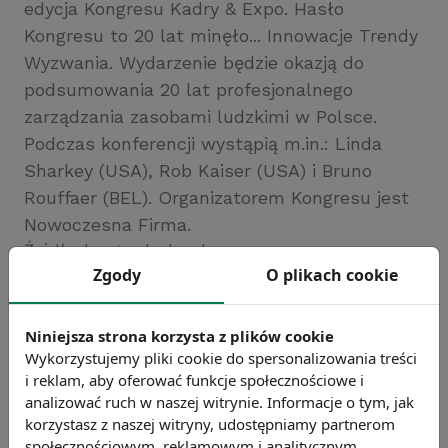
edycja Kongresu Kadry & Expo. Hasło
Kongresu to 20 lat minęło... Innowacje Trendy
Wyzwania. Wydarzenie będzie okazją do
podsumowania 20 lat profesjonalnego
zarządzania zasobami ludzkimi w Polsce.
Podczas konferencji wystąpią m.in.: Linda
Sharkey (USA), Rob Kaiser (USA) i Bruno
Rouffaer (BEL). Organizatorem Kongresu jest
Nowoczesna Firma.
Źródło: kongreskadry.pl
Zgody
O plikach cookie
Chcesz wiedzieć więcej?
Zobacz więcej wiadomości
Niniejsza strona korzysta z plików cookie
Wykorzystujemy pliki cookie do spersonalizowania treści
i reklam, aby oferować funkcje społecznościowe i
analizować ruch w naszej witrynie. Informacje o tym, jak
korzystasz z naszej witryny, udostępniamy partnerom
społecznościowym, reklamowym i analitycznym.