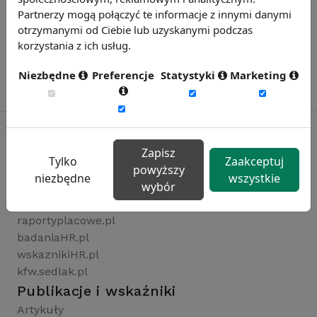
Partnerzy mogą połączyć te informacje z innymi danymi
otrzymanymi od Ciebie lub uzyskanymi podczas
korzystania z ich usług.
Niezbędne
Preferencje
Statystyki
Marketing
Zapisz
Tylko
Zaakceptuj
Rynekpracy.pl
powyższy
niezbędne
wszystkie
wybór
sedlak.pl
wynagrodzenia.pl
raportyplacowe.pl
badaniaHR.pl
wskaznikiHR.pl
kfw.sedlak.pl
Publikacje i wskaźniki
Artykuły