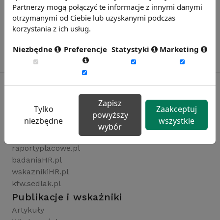
Partnerzy mogą połączyć te informacje z innymi danymi
otrzymanymi od Ciebie lub uzyskanymi podczas
korzystania z ich usług.
Niezbędne
Preferencje
Statystyki
Marketing
Zapisz
Tylko
Zaakceptuj
Rynekpracy.pl
powyższy
niezbędne
wszystkie
sedlak.pl
wybór
wynagrodzenia.pl
raportyplacowe.pl
badaniaHR.pl
wskaznikiHR.pl
kfw.sedlak.pl
Publikacje i wskaźniki
Artykuły