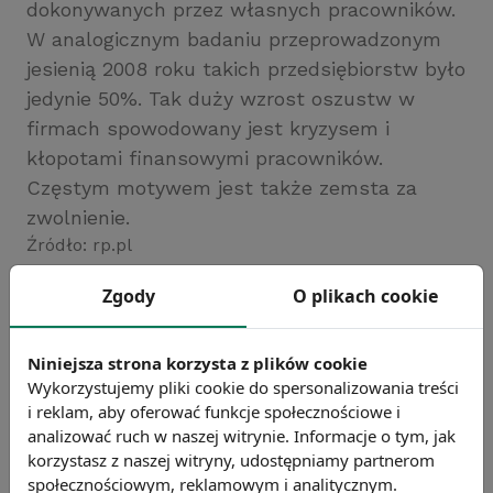
dokonywanych przez własnych pracowników.
W analogicznym badaniu przeprowadzonym
jesienią 2008 roku takich przedsiębiorstw było
jedynie 50%. Tak duży wzrost oszustw w
firmach spowodowany jest kryzysem i
kłopotami finansowymi pracowników.
Częstym motywem jest także zemsta za
zwolnienie.
Źródło: rp.pl
Chcesz wiedzieć więcej?
Zgody
O plikach cookie
Zobacz więcej wiadomości
Niniejsza strona korzysta z plików cookie
Wykorzystujemy pliki cookie do spersonalizowania treści
i reklam, aby oferować funkcje społecznościowe i
analizować ruch w naszej witrynie. Informacje o tym, jak
korzystasz z naszej witryny, udostępniamy partnerom
społecznościowym, reklamowym i analitycznym.