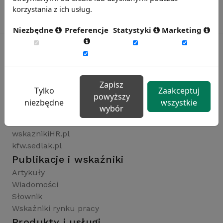
korzystania z ich usług.
Niezbędne
Preferencje
Statystyki
Marketing
Rynekpracy.pl
Zapisz
sedlak.pl
Tylko
Zaakceptuj
powyższy
wynagrodzenia.pl
niezbędne
wszystkie
wybór
raportyplacowe.pl
badaniaHR.pl
wskaznikiHR.pl
kfw.sedlak.pl
Publikacje i wskaźniki
Artykuły
Wiadomości
Słownik
Wskaźniki rynku pracy
Produkty i usługi