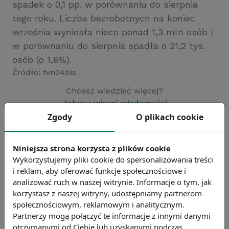
spadek o 0,1 pp. w porównaniu do sierpnia
tego roku. Liczba bezrobotnych na koniec
września wyniosła nieco ponad 1,3 mln osób i
w porównaniu do sierpnia spadła o 21,2 tys.
osób (o 1,6%).
Źródło: tvn24bis
Chcesz wiedzieć więcej?
Zobacz więcej wiadomości
Zgody
O plikach cookie
Niniejsza strona korzysta z plików cookie
Wykorzystujemy pliki cookie do spersonalizowania treści
i reklam, aby oferować funkcje społecznościowe i
analizować ruch w naszej witrynie. Informacje o tym, jak
korzystasz z naszej witryny, udostępniamy partnerom
społecznościowym, reklamowym i analitycznym.
Partnerzy mogą połączyć te informacje z innymi danymi
otrzymanymi od Ciebie lub uzyskanymi podczas