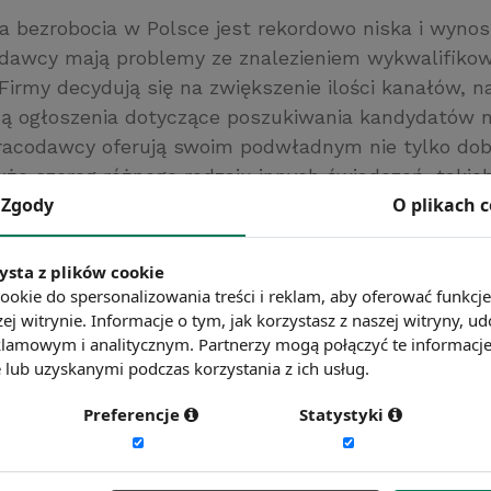
 bezrobocia w Polsce jest rekordowo niska i wynosi
dawcy mają problemy ze znalezieniem wykwalifiko
Firmy decydują się na zwiększenie ilości kanałów, n
ą ogłoszenia dotyczące poszukiwania kandydatów 
racodawcy oferują swoim podwładnym nie tylko dob
kże szereg różnego rodzaju innych świadczeń, takich
Zgody
O plikach 
ety medyczne. Dodatkowo przedsiębiorstwa w celu z
 dalszej pracy jasno określają ich ścieżkę rozwoju.
ww.bialystokonline.pl
ysta z plików cookie
ookie do spersonalizowania treści i reklam, aby oferować funkcj
ć więcej?
Zobacz więcej wiadomości
ej witrynie. Informacje o tym, jak korzystasz z naszej witryny,
lamowym i analitycznym. Partnerzy mogą połączyć te informacj
lub uzyskanymi podczas korzystania z ich usług.
Preferencje
Statystyki