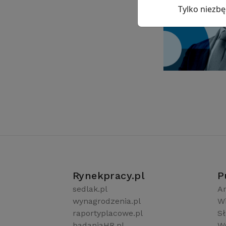
Tylko niezb
Rynekpracy.pl
P
sedlak.pl
Ar
wynagrodzenia.pl
W
raportyplacowe.pl
S
badaniaHR.pl
Ws