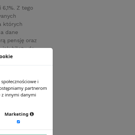
 6,1%. Z tego
wanych
a których
na dane
rą pensję oraz
 jak bilety do
cookie
achęcenia
e społecznościowe i
 udostępniamy partnerom
e z innymi danymi
Marketing