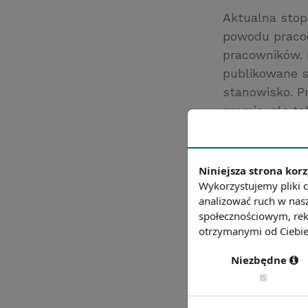
Aktualna stopa
powodu praco
pracowników. 
publikowane s
stanowisko. P
premie, ale ta
kina czy paki
podwładnych do
Źródło: http://w
Niniejsza strona korz
Wykorzystujemy pliki c
Chcesz wiedzie
analizować ruch w nasz
społecznościowym, rek
otrzymanymi od Ciebie 
Niezbędne