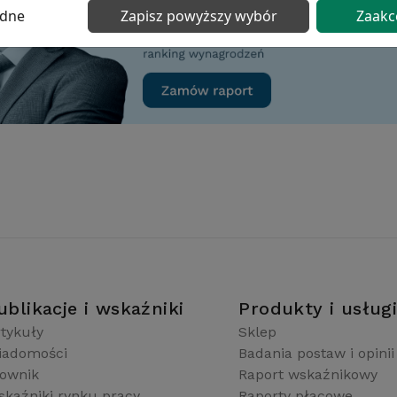
ędne
Zapisz powyższy wybór
Zaakc
ublikacje i wskaźniki
Produkty i usług
tykuły
Sklep
iadomości
Badania postaw i opinii
łownik
Raport wskaźnikowy
kaźniki rynku pracy
Raporty płacowe