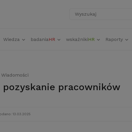
Wyszukaj
Wiedza
badania
HR
wskaźniki
HR
Raporty
Wiadomości
 o pozyskanie pracowników
odano: 13.03.2025