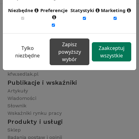
Niezbędne
Preferencje
Statystyki
Marketing
Rynekpracy.pl
sedlak.pl
Zapisz
wynagrodzenia.pl
Tylko
Zaakceptuj
powyższy
raportyplacowe.pl
niezbędne
wszystkie
wybór
badaniaHR.pl
wskaznikiHR.pl
kfw.sedlak.pl
Publikacje i wskaźniki
Artykuły
Wiadomości
Słownik
Wskaźniki rynku pracy
Produkty i usługi
Sklep
Badania postaw i opinii