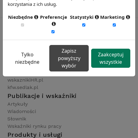
korzystania z ich usług.
Niezbędne
Preferencje
Statystyki
Marketing
Rynekpracy.pl
sedlak.pl
Zapisz
Tylko
Zaakceptuj
wynagrodzenia.pl
powyższy
niezbędne
wszystkie
raportyplacowe.pl
wybór
badaniaHR.pl
wskaznikiHR.pl
kfw.sedlak.pl
Publikacje i wskaźniki
Artykuły
Wiadomości
Słownik
Wskaźniki rynku pracy
Produkty i usługi