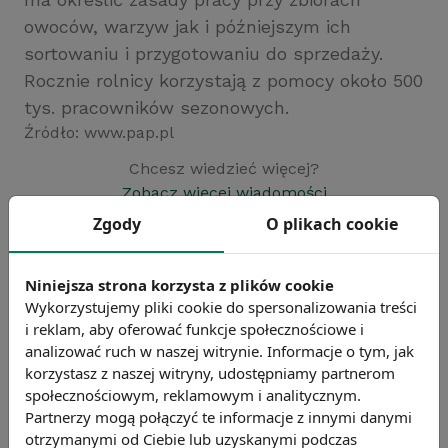
owoców, warzyw jak i późniejszym ich
sortowaniu i przygotowaniu do sprzedaży.
Rocznie rolnicy korzystają z pomocy około 500
tys. pracowników sezonowych.
Źródło: www.pap.pl
Chcesz wiedzieć więcej?
Zobacz więcej wiadomości
Zgody
O plikach cookie
Niniejsza strona korzysta z plików cookie
Wykorzystujemy pliki cookie do spersonalizowania treści
i reklam, aby oferować funkcje społecznościowe i
analizować ruch w naszej witrynie. Informacje o tym, jak
korzystasz z naszej witryny, udostępniamy partnerom
społecznościowym, reklamowym i analitycznym.
Partnerzy mogą połączyć te informacje z innymi danymi
otrzymanymi od Ciebie lub uzyskanymi podczas