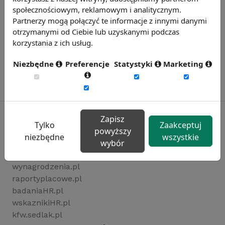
społecznościowym, reklamowym i analitycznym.
Partnerzy mogą połączyć te informacje z innymi danymi
otrzymanymi od Ciebie lub uzyskanymi podczas
korzystania z ich usług.
Niezbędne
Preferencje
Statystyki
Marketing
Zapisz
Tylko
Zaakceptuj
powyższy
niezbędne
wszystkie
Rynekpracy.pl
wybór
sedlak.pl
wynagrodzenia.pl
raportyplacowe.pl
badaniaHR.pl
wskaznikiHR.pl
kfw.sedlak.pl