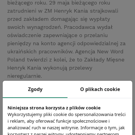
bieżącego roku. 29 maja bieżącego roku
zatrudnieni w ZM Henryk Kania strajkowali
przed zakładem domagając się wypłaty
swoich wynagrodzeń. Pracodawca wydał
oświadczenie zapewniające o przelaniu
pieniędzy na konto agencji odpowiedzialnej za
ukraińskich pracowników. Agencja New Word
Poland twierdzi z kolei, że to Zakłady Mięsne
Henryk Kania wykonują przelewy
nieregularnie.
Źródło: https://dziennikzachodni.pl
Zgody
O plikach cookie
Chcesz wiedzieć więcej?
Zobacz więcej wiadomości
Niniejsza strona korzysta z plików cookie
Wykorzystujemy pliki cookie do spersonalizowania treści
i reklam, aby oferować funkcje społecznościowe i
analizować ruch w naszej witrynie. Informacje o tym, jak
korzystasz z naszej witryny, udostępniamy partnerom