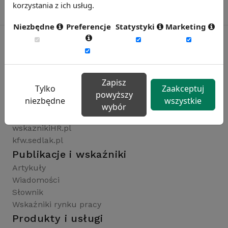
korzystania z ich usług.
Niezbędne
Preferencje
Statystyki
Marketing
Rynekpracy.pl
sedlak.pl
Zapisz
Tylko
Zaakceptuj
wynagrodzenia.pl
powyższy
niezbędne
wszystkie
raportyplacowe.pl
wybór
badaniaHR.pl
wskaznikiHR.pl
kfw.sedlak.pl
Publikacje i wskaźniki
Artykuły
Wiadomości
Słownik
Wskaźniki rynku pracy
Produkty i usługi