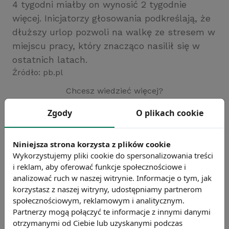
4 tygodni miałby on wynosić 2 tygodnie
więcej. Inicjatorzy głosowania podkreślają, że
dłuższy urlop pozwoli na walkę ze stresem w
miejscu pracy, który znacząco nasilił się w
ostatnich latach.
Źródło: pb.pl
Chcesz wiedzieć więcej?
Zobacz więcej wiadomości
Zgody
O plikach cookie
Niniejsza strona korzysta z plików cookie
Wykorzystujemy pliki cookie do spersonalizowania treści
i reklam, aby oferować funkcje społecznościowe i
analizować ruch w naszej witrynie. Informacje o tym, jak
korzystasz z naszej witryny, udostępniamy partnerom
społecznościowym, reklamowym i analitycznym.
Partnerzy mogą połączyć te informacje z innymi danymi
otrzymanymi od Ciebie lub uzyskanymi podczas