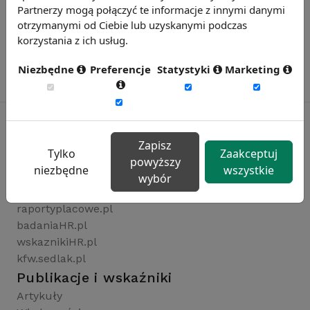
Partnerzy mogą połączyć te informacje z innymi danymi
otrzymanymi od Ciebie lub uzyskanymi podczas
korzystania z ich usług.
Niezbędne
Preferencje
Statystyki
Marketing
Zapisz
Tylko
Zaakceptuj
Rynekpracy.pl
powyższy
niezbędne
wszystkie
sedlak.pl
wybór
wynagrodzenia.pl
raportyplacowe.pl
badaniaHR.pl
wskaznikiHR.pl
kfw.sedlak.pl
Publikacje i wskaźniki
Artykuły