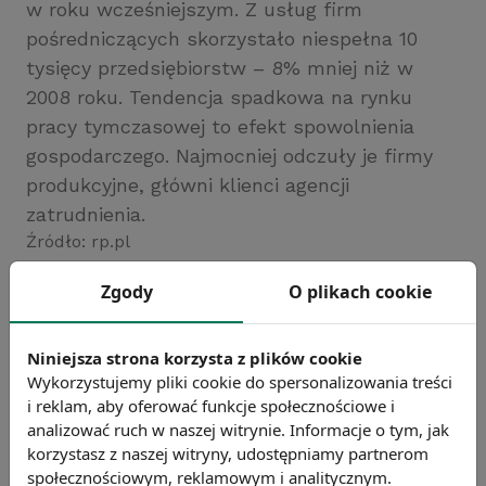
w roku wcześniejszym. Z usług firm
pośredniczących skorzystało niespełna 10
tysięcy przedsiębiorstw – 8% mniej niż w
2008 roku. Tendencja spadkowa na rynku
pracy tymczasowej to efekt spowolnienia
gospodarczego. Najmocniej odczuły je firmy
produkcyjne, główni klienci agencji
zatrudnienia.
Źródło: rp.pl
Chcesz wiedzieć więcej?
Zgody
O plikach cookie
Zobacz więcej wiadomości
Niniejsza strona korzysta z plików cookie
Wykorzystujemy pliki cookie do spersonalizowania treści
i reklam, aby oferować funkcje społecznościowe i
analizować ruch w naszej witrynie. Informacje o tym, jak
korzystasz z naszej witryny, udostępniamy partnerom
społecznościowym, reklamowym i analitycznym.