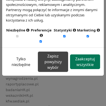
społecznościowym, reklamowym i analitycznym.
Partnerzy mogą połączyć te informacje z innymi danymi
otrzymanymi od Ciebie lub uzyskanymi podczas
korzystania z ich usług.
Niezbędne
Preferencje
Statystyki
Marketing
Zapisz
Tylko
Zaakceptuj
powyższy
niezbędne
wszystkie
Rynekpracy.pl
wybór
sedlak.pl
wynagrodzenia.pl
raportyplacowe.pl
badaniaHR.pl
wskaznikiHR.pl
kfw.sedlak.pl