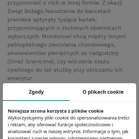
przypomnieć o nich w innej formie. Z okazji
Świąt Bożego Narodzenia do kancelarii
premiera spłynęły tysiące kartek,
przypominających o złożonych obietnicach
wyborczych. Mundurowi chcą między innymi
pełnopłatnego zwolnienia chorobowego,
ekwiwalentów pieniężnych za nadgodziny
(Straż Graniczna), czy wliczania stażu
cywilnego do lat służby przy obliczaniu ich
emerytur.
Źródło: http://wiadomosci.dziennik.pl
Zgody
O plikach cookie
Chcesz wiedzieć więcej?
Zobacz więcej wiadomości
Niniejsza strona korzysta z plików cookie
Wykorzystujemy pliki cookie do spersonalizowania treści
i reklam, aby oferować funkcje społecznościowe i
analizować ruch w naszej witrynie. Informacje o tym, jak
korzystasz z naszej witryny, udostępniamy partnerom