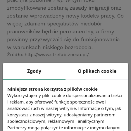
zmodyfikowane zostaną zasady imigracji oraz
zostanie wprowadzony nowy kodeks pracy. Co
więcej zdaniem specjalistów niedobór
pracowników będzie permanentny, a firmy
powinny przyzwyczaić się do funkcjonowania
w warunkach niskiego bezrobocia.
Źródło: http://www.strefabiznesu.pl/
Chcesz wiedzieć więcej?
Zgody
O plikach cookie
Zobacz więcej wiadomości
Niniejsza strona korzysta z plików cookie
Wykorzystujemy pliki cookie do spersonalizowania treści
i reklam, aby oferować funkcje społecznościowe i
analizować ruch w naszej witrynie. Informacje o tym, jak
korzystasz z naszej witryny, udostępniamy partnerom
społecznościowym, reklamowym i analitycznym.
Partnerzy mogą połączyć te informacje z innymi danymi