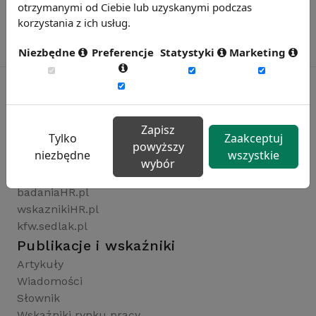
otrzymanymi od Ciebie lub uzyskanymi podczas
korzystania z ich usług.
Niezbędne
Preferencje
Statystyki
Marketing
Rynekpracy.pl
Zapisz
Tylko
Zaakceptuj
sedlak.pl
powyższy
niezbędne
wszystkie
wynagrodzenia.pl
wybór
raportyplacowe.pl
badaniaHR.pl
wskaznikiHR.pl
kfw.sedlak.pl
Publikacje i wskaźniki
Artykuły
Wiadomości
Słownik
Wskaźniki rynku pracy