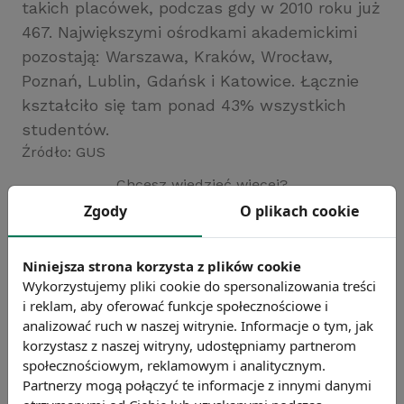
takich placówek, podczas gdy w 2010 roku już
467. Największymi ośrodkami akademickimi
pozostają: Warszawa, Kraków, Wrocław,
Poznań, Lublin, Gdańsk i Katowice. Łącznie
kształciło się tam ponad 43% wszystkich
studentów.
Źródło: GUS
Chcesz wiedzieć więcej?
Zobacz więcej wiadomości
Zgody
O plikach cookie
Niniejsza strona korzysta z plików cookie
Wykorzystujemy pliki cookie do spersonalizowania treści
i reklam, aby oferować funkcje społecznościowe i
analizować ruch w naszej witrynie. Informacje o tym, jak
korzystasz z naszej witryny, udostępniamy partnerom
społecznościowym, reklamowym i analitycznym.
Partnerzy mogą połączyć te informacje z innymi danymi