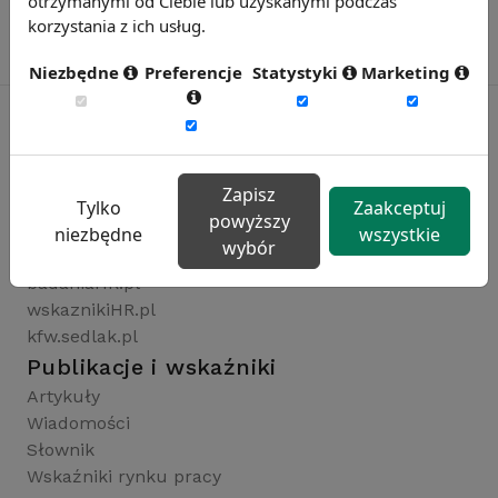
otrzymanymi od Ciebie lub uzyskanymi podczas
korzystania z ich usług.
Niezbędne
Preferencje
Statystyki
Marketing
Rynekpracy.pl
Zapisz
sedlak.pl
Tylko
Zaakceptuj
powyższy
wynagrodzenia.pl
niezbędne
wszystkie
wybór
raportyplacowe.pl
badaniaHR.pl
wskaznikiHR.pl
kfw.sedlak.pl
Publikacje i wskaźniki
Artykuły
Wiadomości
Słownik
Wskaźniki rynku pracy