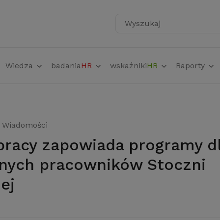
Wyszukaj
Wiedza
badania
HR
wskaźniki
HR
Raporty
Wiadomości
nych pracowników Stoczni
ej