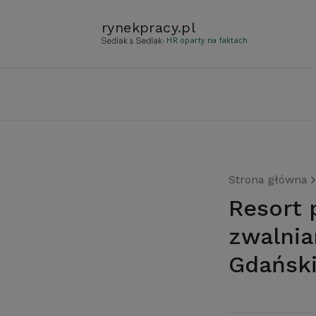
rynekpracy
.
pl
- HR oparty na faktach
Strona główna
Resort pracy zapowiada programy dla
zwalnia
Gdański