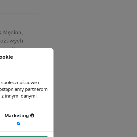
k Męcina,
możliwych
 spotkaniu,
cookie
ci
Rozwoju
e społecznościowe i
 udostępniamy partnerom
e z innymi danymi
Marketing