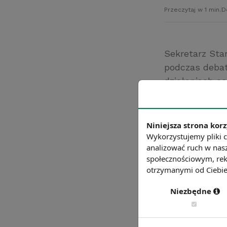
Przeczytaj w 1 min.
D
Sekretarz Stan
podczas debat
działaniach o
które odbyło s
Ministerstwa 
Przemysłu ora
Niniejsza strona korz
Źródło: Minister
Wykorzystujemy pliki c
analizować ruch w nasz
Chcesz wiedzie
społecznościowym, rek
otrzymanymi od Ciebie 
Niezbędne