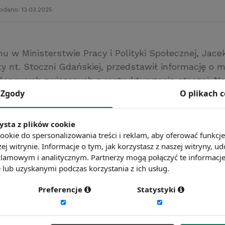
odano: 13.03.2025
u w Ministerstwie Pracy i Polityki Społecznej, Jace
y nt. Stoczni Gdańskiej, przedstawił informację o 
słonowych związanych z restrukturyzacją stoczni. Na
Zgody
O plikach 
ię 7 listopada 2013, obecni byli również reprezentan
Skarbu Państwa, Ministerstwa Gospodarki, Agencji 
z Wojewódzkiego Urzędu Pracy.
ysta z plików cookie
stwo Pracy i Polityki Społecznej
ookie do spersonalizowania treści i reklam, aby oferować funkcj
ej witrynie. Informacje o tym, jak korzystasz z naszej witryny,
ć więcej?
Zobacz więcej wiadomości
lamowym i analitycznym. Partnerzy mogą połączyć te informacj
lub uzyskanymi podczas korzystania z ich usług.
Preferencje
Statystyki