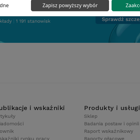
ędne
Zapisz powyższy wybór
Zaakc
ublikacje i wskaźniki
Produkty i usług
tykuły
Sklep
iadomości
Badania postaw i opinii
łownik
Raport wskaźnikowy
kaźniki rynku pracy
Raporty płacowe