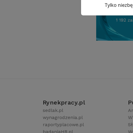
Tylko niezb
Rynekpracy.pl
P
sedlak.pl
Ar
wynagrodzenia.pl
W
raportyplacowe.pl
S
badaniaHR.pl
Ws