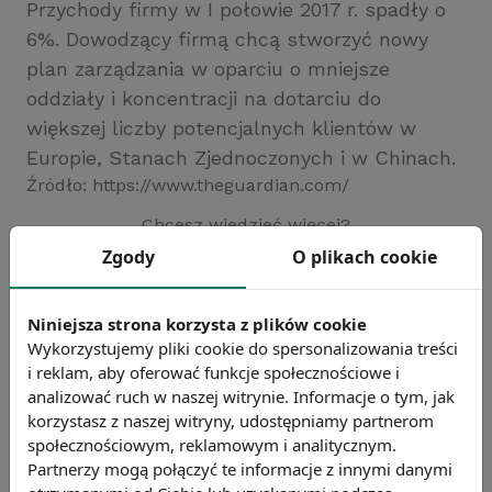
Przychody firmy w I połowie 2017 r. spadły o
6%. Dowodzący firmą chcą stworzyć nowy
plan zarządzania w oparciu o mniejsze
oddziały i koncentracji na dotarciu do
większej liczby potencjalnych klientów w
Europie, Stanach Zjednoczonych i w Chinach.
Źródło: https://www.theguardian.com/
Chcesz wiedzieć więcej?
Zobacz więcej wiadomości
Zgody
O plikach cookie
Niniejsza strona korzysta z plików cookie
Wykorzystujemy pliki cookie do spersonalizowania treści
i reklam, aby oferować funkcje społecznościowe i
analizować ruch w naszej witrynie. Informacje o tym, jak
korzystasz z naszej witryny, udostępniamy partnerom
społecznościowym, reklamowym i analitycznym.
Partnerzy mogą połączyć te informacje z innymi danymi