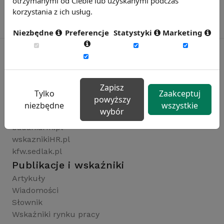
otrzymanymi od Ciebie lub uzyskanymi podczas
korzystania z ich usług.
Niezbędne
Preferencje
Statystyki
Marketing
Rynekpracy.pl
Zapisz
sedlak.pl
Tylko
Zaakceptuj
powyższy
wynagrodzenia.pl
niezbędne
wszystkie
wybór
raportyplacowe.pl
badaniaHR.pl
wskaznikiHR.pl
kfw.sedlak.pl
Publikacje i wskaźniki
Artykuły
Wiadomości
Słownik
Wskaźniki rynku pracy