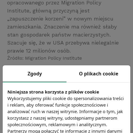
opracowanego przez Migration Policy
Institute, główną przyczyną jest
„zapuszczenie korzeni” w nowym miejscu
zamieszkania. Znaczenie ma również słaby
stan gospodarek państw macierzystych.
Szacuje się, że w USA przebywa nielegalnie
prawie 12 milionów osób.
Źródło: Migration Policy Institute
Chcesz wiedzieć więcej?
Zgody
O plikach cookie
Zobacz więcej wiadomości
Niniejsza strona korzysta z plików cookie
Wykorzystujemy pliki cookie do spersonalizowania treści
i reklam, aby oferować funkcje społecznościowe i
analizować ruch w naszej witrynie. Informacje o tym, jak
korzystasz z naszej witryny, udostępniamy partnerom
społecznościowym, reklamowym i analitycznym.
Partnerzy mogą połączyć te informacje z innymi danymi