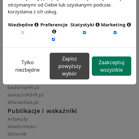
otrzymanymi od Ciebie lub uzyskanymi podczas
korzystania z ich usług.
Niezbędne
Preferencje
Statystyki
Marketing
Rynekpracy.pl
Zapisz
Tylko
Zaakceptuj
sedlak.pl
powyższy
niezbędne
wszystkie
wynagrodzenia.pl
wybór
raportyplacowe.pl
badaniaHR.pl
wskaznikiHR.pl
kfw.sedlak.pl
Publikacje i wskaźniki
Artykuły
Wiadomości
Słownik