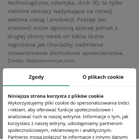
technologiczne, robotyka, druk 3D, to tylko
niektóre obszary wpływające na rozwój
sektora usług i produkcji. Postęp ten
stanowić może ogromną szansę jednak z
drugiej strony niesie on także liczne
zagrożenia jak chociażby nadmierne
rozwarstwienie dochodowe społeczeństwa.
Źródło: Realnoevremya.com
Chcesz wiedzieć więcej?
Zgody
O plikach cookie
Zobacz więcej wiadomości
Niniejsza strona korzysta z plików cookie
Wykorzystujemy pliki cookie do spersonalizowania treści
i reklam, aby oferować funkcje społecznościowe i
analizować ruch w naszej witrynie. Informacje o tym, jak
korzystasz z naszej witryny, udostępniamy partnerom
społecznościowym, reklamowym i analitycznym.
Partnerzy mogą połączyć te informacje z innymi danymi