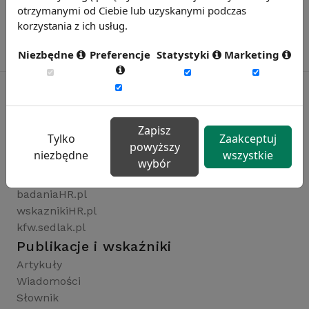
otrzymanymi od Ciebie lub uzyskanymi podczas
korzystania z ich usług.
Niezbędne
Preferencje
Statystyki
Marketing
Rynekpracy.pl
Zapisz
Tylko
Zaakceptuj
sedlak.pl
powyższy
niezbędne
wszystkie
wynagrodzenia.pl
wybór
raportyplacowe.pl
badaniaHR.pl
wskaznikiHR.pl
kfw.sedlak.pl
Publikacje i wskaźniki
Artykuły
Wiadomości
Słownik